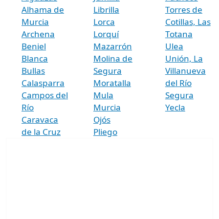
Alhama de
Librilla
Torres de
Murcia
Lorca
Cotillas, Las
Archena
Lorquí
Totana
Beniel
Mazarrón
Ulea
Blanca
Molina de
Unión, La
Bullas
Segura
Villanueva
Calasparra
Moratalla
del Río
Campos del
Mula
Segura
Río
Murcia
Yecla
Caravaca
Ojós
de la Cruz
Pliego