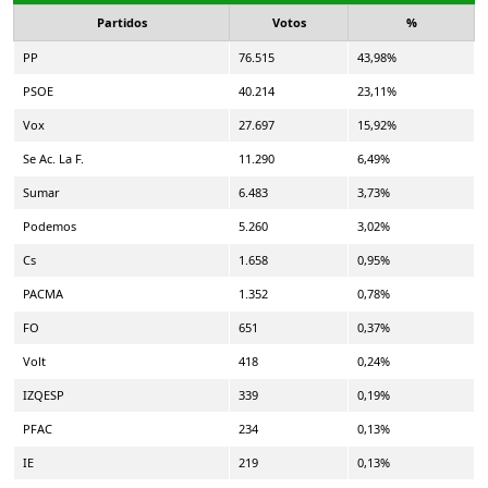
Partidos
Votos
%
PP
76.515
43,98%
PSOE
40.214
23,11%
Vox
27.697
15,92%
Se Ac. La F.
11.290
6,49%
Sumar
6.483
3,73%
Podemos
5.260
3,02%
Cs
1.658
0,95%
PACMA
1.352
0,78%
FO
651
0,37%
Volt
418
0,24%
IZQESP
339
0,19%
PFAC
234
0,13%
IE
219
0,13%