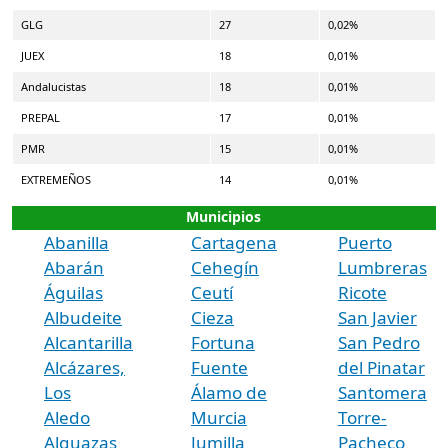
GLG
27
0,02%
JUEX
18
0,01%
Andalucistas
18
0,01%
PREPAL
17
0,01%
PMR
15
0,01%
EXTREMEÑOS
14
0,01%
Municipios
Abanilla
Cartagena
Puerto
Abarán
Cehegín
Lumbreras
Águilas
Ceutí
Ricote
Albudeite
Cieza
San Javier
Alcantarilla
Fortuna
San Pedro
Alcázares,
Fuente
del Pinatar
Los
Álamo de
Santomera
Aledo
Murcia
Torre-
Alguazas
Jumilla
Pacheco