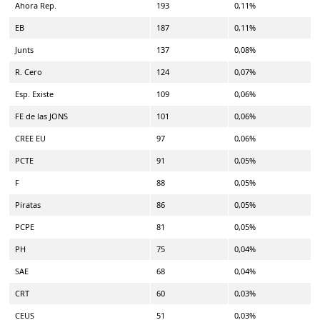
Ahora Rep.
193
0,11%
EB
187
0,11%
Junts
137
0,08%
R. Cero
124
0,07%
Esp. Existe
109
0,06%
FE de las JONS
101
0,06%
CREE EU
97
0,06%
PCTE
91
0,05%
F
88
0,05%
Piratas
86
0,05%
PCPE
81
0,05%
PH
75
0,04%
SAE
68
0,04%
CRT
60
0,03%
CEUS
51
0,03%