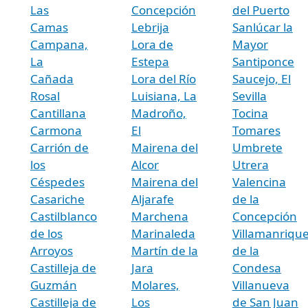
Las
Concepción
del Puerto
Camas
Lebrija
Sanlúcar la
Campana,
Lora de
Mayor
La
Estepa
Santiponce
Cañada
Lora del Río
Saucejo, El
Rosal
Luisiana, La
Sevilla
Cantillana
Madroño,
Tocina
Carmona
El
Tomares
Carrión de
Mairena del
Umbrete
los
Alcor
Utrera
Céspedes
Mairena del
Valencina
Casariche
Aljarafe
de la
Castilblanco
Marchena
Concepción
de los
Marinaleda
Villamanriqu
Arroyos
Martín de la
de la
Castilleja de
Jara
Condesa
Guzmán
Molares,
Villanueva
Castilleja de
Los
de San Juan