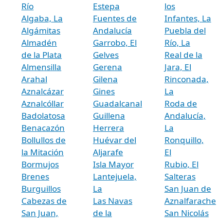
Río
Estepa
los
Algaba, La
Fuentes de
Infantes, La
Algámitas
Andalucía
Puebla del
Almadén
Garrobo, El
Río, La
de la Plata
Gelves
Real de la
Almensilla
Gerena
Jara, El
Arahal
Gilena
Rinconada,
Aznalcázar
Gines
La
Aznalcóllar
Guadalcanal
Roda de
Badolatosa
Guillena
Andalucía,
Benacazón
Herrera
La
Bollullos de
Huévar del
Ronquillo,
la Mitación
Aljarafe
El
Bormujos
Isla Mayor
Rubio, El
Brenes
Lantejuela,
Salteras
Burguillos
La
San Juan de
Cabezas de
Las Navas
Aznalfarache
San Juan,
de la
San Nicolás