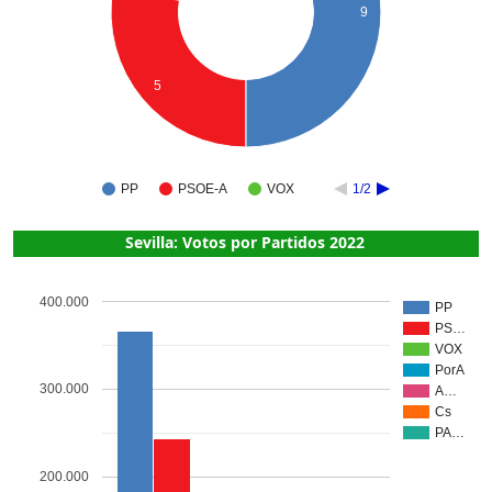
9
5
PP
PSOE-A
VOX
1/2
Sevilla: Votos por Partidos 2022
400.000
PP
PS…
VOX
PorA
300.000
A…
Cs
PA…
200.000