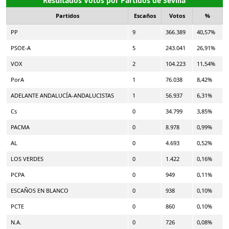
Resultados Votos por Partidos de Sevilla
Partidos
Escaños
Votos
%
PP
9
366.389
40,57%
PSOE-A
5
243.041
26,91%
VOX
2
104.223
11,54%
PorA
1
76.038
8,42%
ADELANTE ANDALUCÍA-ANDALUCISTAS
1
56.937
6,31%
Cs
0
34.799
3,85%
PACMA
0
8.978
0,99%
AL
0
4.693
0,52%
LOS VERDES
0
1.422
0,16%
PCPA
0
949
0,11%
ESCAÑOS EN BLANCO
0
938
0,10%
PCTE
0
860
0,10%
N.A.
0
726
0,08%