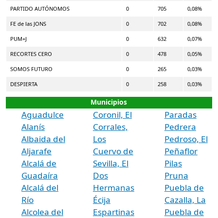
PARTIDO AUTÓNOMOS
0
705
0,08%
FE de las JONS
0
702
0,08%
PUM+J
0
632
0,07%
RECORTES CERO
0
478
0,05%
SOMOS FUTURO
0
265
0,03%
DESPIERTA
0
258
0,03%
Municipios
Aguadulce
Coronil, El
Paradas
Alanís
Corrales,
Pedrera
Albaida del
Los
Pedroso, El
Aljarafe
Cuervo de
Peñaflor
Alcalá de
Sevilla, El
Pilas
Guadaíra
Dos
Pruna
Alcalá del
Hermanas
Puebla de
Río
Écija
Cazalla, La
Alcolea del
Espartinas
Puebla de