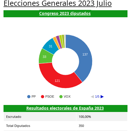
Elecciones Generales 2023 Julio
Congreso 2023 diputados
31
137
33
121
PP
PSOE
VOX
1/5
Resultados electorales de España 2023
Escrutado
100,00%
Total Diputados
350