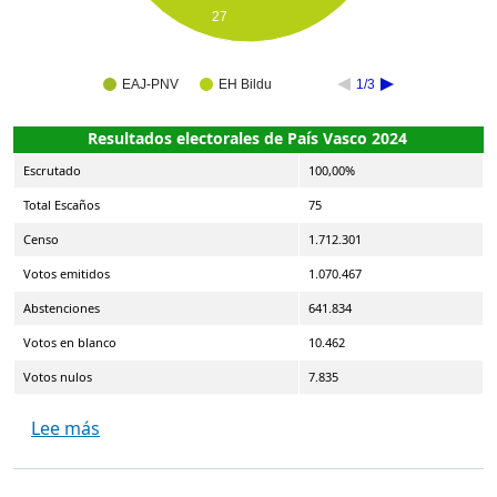
27
EAJ-PNV
EH Bildu
1/3
Resultados electorales de País Vasco 2024
Escrutado
100,00%
Total Escaños
75
Censo
1.712.301
Votos emitidos
1.070.467
Abstenciones
641.834
Votos en blanco
10.462
Votos nulos
7.835
sobre Elecciones al Parlamento Vasco 2024
Lee más