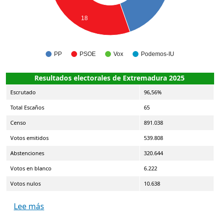
18
PP
PSOE
Vox
Podemos-IU
Resultados electorales de Extremadura 2025
Escrutado
96,56%
Total Escaños
65
Censo
891.038
Votos emitidos
539.808
Abstenciones
320.644
Votos en blanco
6.222
Votos nulos
10.638
sobre Elecciones a la Asamblea de Extremadur
Lee más