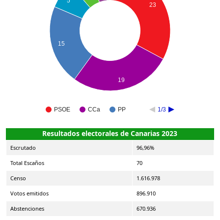
5
23
15
19
PSOE
CCa
PP
1/3
Resultados electorales de Canarias 2023
Escrutado
96,96%
Total Escaños
70
Censo
1.616.978
Votos emitidos
896.910
Abstenciones
670.936