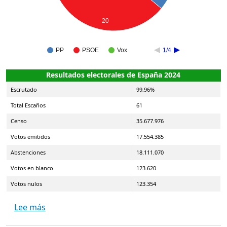
20
PP
PSOE
Vox
1/4
Resultados electorales de España 2024
Escrutado
99,96%
Total Escaños
61
Censo
35.677.976
Votos emitidos
17.554.385
Abstenciones
18.111.070
Votos en blanco
123.620
Votos nulos
123.354
sobre Elecciones al Parlamento Europeo 2024
Lee más