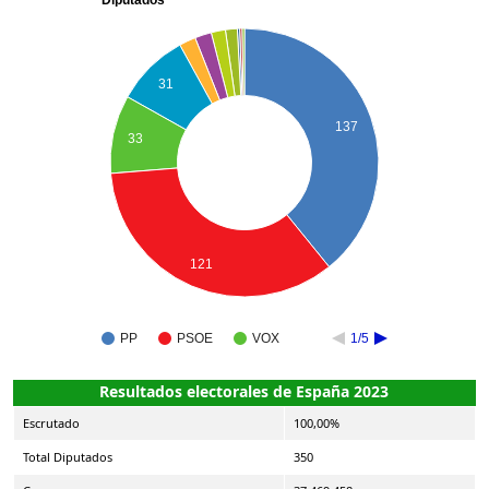
31
137
33
121
PP
PSOE
VOX
1/5
Resultados electorales de España 2023
Escrutado
100,00%
Total Diputados
350