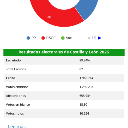
30
PP
PSOE
Vox
1/2
Resultados electorales de Castilla y León 2026
Escrutado
99,24%
Total Escaños
82
Censo
1.918.714
Votos emitidos
1.250.293
Abstenciones
653.934
Votos en blanco
18.301
Votos nulos
16.334
sobre Elecciones a las Cortes de Castilla y León
Lee más