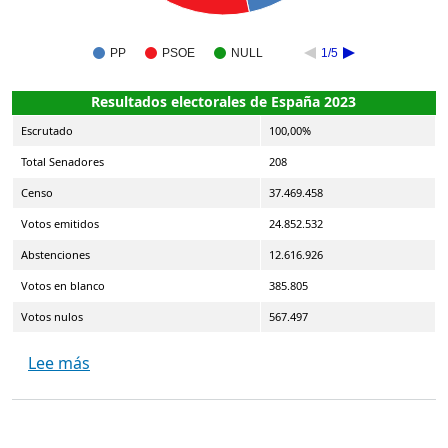
PP
PSOE
NULL
1/5
Resultados electorales de España 2023
Escrutado
100,00%
Total Senadores
208
Censo
37.469.458
Votos emitidos
24.852.532
Abstenciones
12.616.926
Votos en blanco
385.805
Votos nulos
567.497
sobre Elecciones Generales Senado 2023 Julio
Lee más