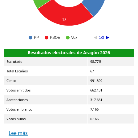
18
PP
PSOE
Vox
1/3
Resultados electorales de Aragón 2026
Escrutado
98,77%
Total Escaños
67
Censo
991.899
Votos emitidos
662.131
Abstenciones
317.661
Votos en blanco
7.166
Votos nulos
6.166
sobre Elecciones a las Cortes de Aragón 2026
Lee más