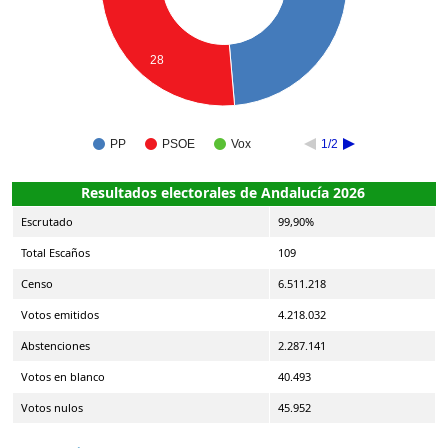
28
PP
PSOE
Vox
1/2
Resultados electorales de Andalucía 2026
Escrutado
99,90%
Total Escaños
109
Censo
6.511.218
Votos emitidos
4.218.032
Abstenciones
2.287.141
Votos en blanco
40.493
Votos nulos
45.952