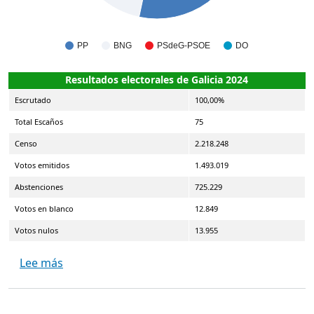
PP
BNG
PSdeG-PSOE
DO
Resultados electorales de Galicia 2024
Escrutado
100,00%
Total Escaños
75
Censo
2.218.248
Votos emitidos
1.493.019
Abstenciones
725.229
Votos en blanco
12.849
Votos nulos
13.955
sobre Elecciones al Parlamento de Galicia 2024
Lee más