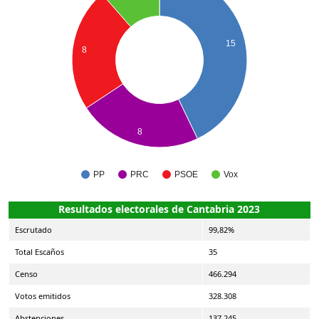
15
8
8
PP
PRC
PSOE
Vox
Resultados electorales de Cantabria 2023
Escrutado
99,82%
Total Escaños
35
Censo
466.294
Votos emitidos
328.308
Abstenciones
137.245