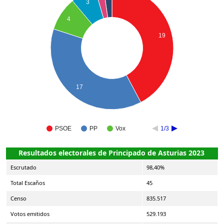
3
4
19
17
PSOE
PP
Vox
1/3
Resultados electorales de Principado de Asturias 2023
Escrutado
98,40%
Total Escaños
45
Censo
835.517
Votos emitidos
529.193