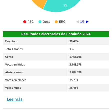
35
PSC
Junts
ERC
1/3
Resultados electorales de Cataluña 2024
Escrutado
99,48%
Total Escaños
135
Censo
5.461.088
Votos emitidos
3.148.378
Abstenciones
2.284.788
Votos en blanco
35.783
Votos nulos
26.414
sobre Elecciones al Parlamento de Cataluña / C
Lee más