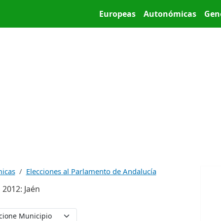
Pasar al contenido principal
Main menu
Europeas
Autonómicas
Gen
micas
Elecciones al Parlamento de Andalucía
 2012: Jaén