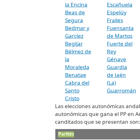
la Encina
Escañuela
Beas de
Espelúy
Segura
Frailes
Bedmar y
Fuensanta
Garcíez
de Martos
Begíjar
Fuerte del
Bélmez de
Rey
la
Génave
Moraleda
Guardia
Benatae
de Jaén
Cabra del
(La)
Santo
Guarromán
Cristo
Las elecciones autonómicas andal
autonómicas que gana el PP en And
canditados que se presentan son
Partido