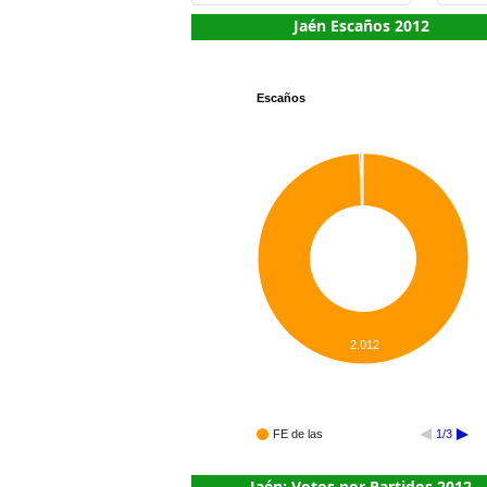
Jaén Escaños 2012
Escaños
2.012
FE de las
1/3
Jaén: Votos por Partidos 2012