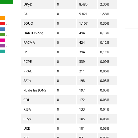
UPyD
0
8.485
2,30%
PA
0
5.821
1,58%
…
EQUO
0
1.107
0,30%
…
…
HARTOS.org
0
494
0,13%
…
…
PACMA
0
424
0,12%
…
…
Eb
0
394
0,11%
PCPE
0
339
0,09%
PRAO
0
211
0,06%
SAIn
0
198
0,05%
FE de las JONS
0
197
0,05%
CDL
0
172
0,05%
RISA
0
133
0,04%
PFyV
0
105
0,03%
UCE
0
101
0,03%
AES
0
83
0,02%