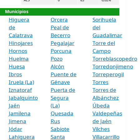
Municipios
Higuera
Orcera
Sorihuela
de
Peal de
del
Calatrava
Becerro
Guadalimar
Hinojares
Pegalajar
Torre del
Hornos
Porcuna
Campo
Huelma
Pozo
Torreblascopedro
Huesa
Alcón
Torredonjimeno
Ibros
Puente de
Torreperogil
Iruela (La)
Génave
Torres
Iznatoraf
Puerta de
Torres de
Jabalquinto
Segura
Albánchez
Jaén
(La)
Úbeda
Jamilena
Quesada
Valdepeñas
Jimena
Rus
de Jaén
Jódar
Sabiote
Vilches
Lahiguera
Santa
Villacarrillo