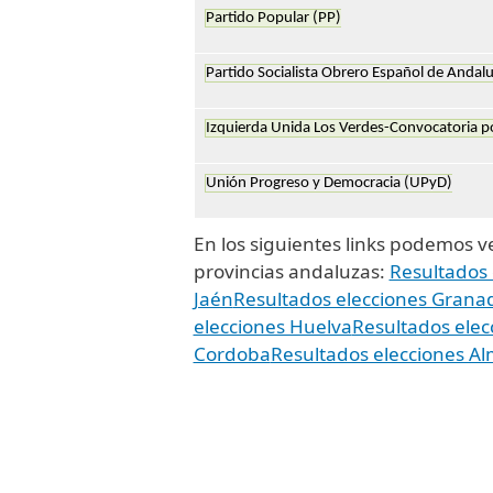
Partido Popular (PP)
Partido Socialista Obrero Español de Andalu
Izquierda Unida Los Verdes-Convocatoria p
Unión Progreso y Democracia (UPyD)
En los siguientes links podemos ver
provincias andaluzas:
Resultados
Jaén
Resultados elecciones Grana
elecciones Huelva
Resultados elec
Cordoba
Resultados elecciones Al