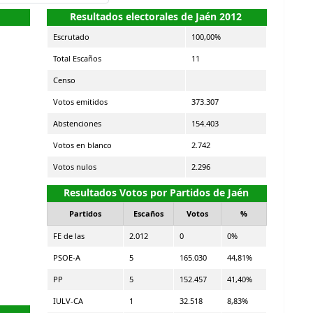
Resultados electorales de Jaén 2012
Escrutado
100,00%
Total Escaños
11
Censo
Votos emitidos
373.307
Abstenciones
154.403
Votos en blanco
2.742
Votos nulos
2.296
Resultados Votos por Partidos de Jaén
Partidos
Escaños
Votos
%
FE de las
2.012
0
0%
PSOE-A
5
165.030
44,81%
PP
5
152.457
41,40%
IULV-CA
1
32.518
8,83%