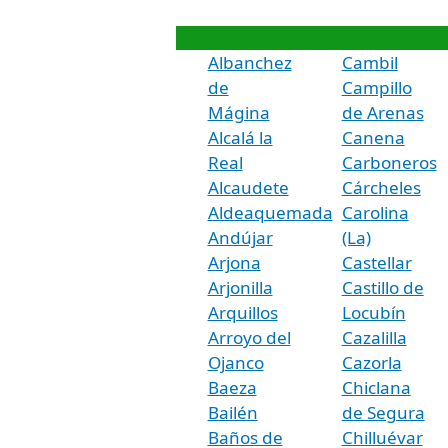
Albanchez
Cambil
de
Campillo
Mágina
de Arenas
Alcalá la
Canena
Real
Carboneros
Alcaudete
Cárcheles
Aldeaquemada
Carolina
Andújar
(La)
Arjona
Castellar
Arjonilla
Castillo de
Arquillos
Locubín
Arroyo del
Cazalilla
Ojanco
Cazorla
Baeza
Chiclana
Bailén
de Segura
Baños de
Chilluévar