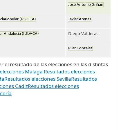
José Antonio Griñan
ciaPopular (
PSOE-A
)
Javier Arenas
Diego Valderas
or Andalucía (IULV-CA)
Pilar Gonzalez
 el resultado de las elecciones en las distintas
 elecciones Málaga
Resultados elecciones
da
Resultados elecciones Sevilla
Resultados
ciones Cadiz
Resultados elecciones
mería