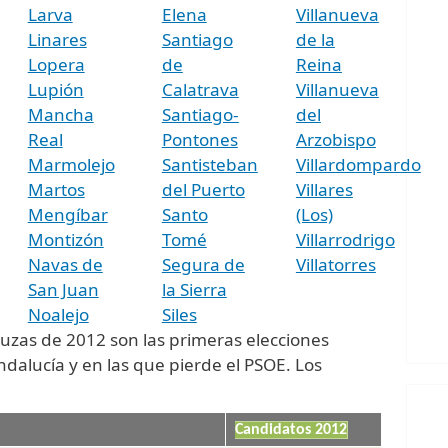
Larva
Elena
Villanueva
Linares
Santiago
de la
Lopera
de
Reina
Lupión
Calatrava
Villanueva
Mancha
Santiago-
del
Real
Pontones
Arzobispo
Marmolejo
Santisteban
Villardompardo
Martos
del Puerto
Villares
Mengíbar
Santo
(Los)
Montizón
Tomé
Villarrodrigo
Navas de
Segura de
Villatorres
San Juan
la Sierra
Noalejo
Siles
uzas de 2012 son las primeras elecciones
alucía y en las que pierde el PSOE. Los
:
Candidatos 2012