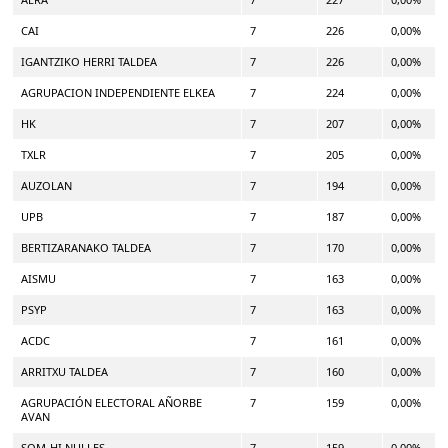
CAI
7
226
0,00%
IGANTZIKO HERRI TALDEA
7
226
0,00%
AGRUPACION INDEPENDIENTE ELKEA
7
224
0,00%
HK
7
207
0,00%
TXLR
7
205
0,00%
AUZOLAN
7
194
0,00%
UPB
7
187
0,00%
BERTIZARANAKO TALDEA
7
170
0,00%
AISMU
7
163
0,00%
PSYP
7
163
0,00%
ACDC
7
161
0,00%
ARRITXU TALDEA
7
160
0,00%
AGRUPACIÓN ELECTORAL AÑORBE
7
159
0,00%
AVAN
SOM-HI NULLES
7
159
0,00%