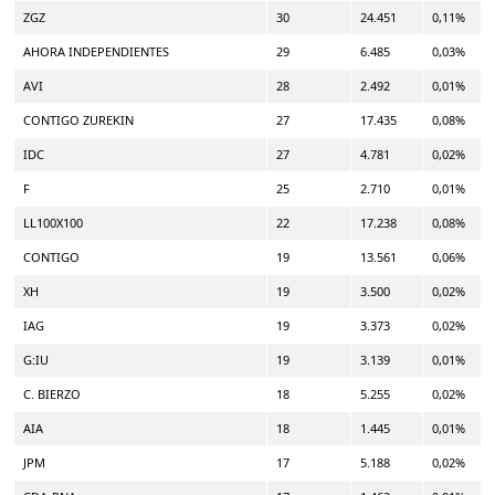
ZGZ
30
24.451
0,11%
AHORA INDEPENDIENTES
29
6.485
0,03%
AVI
28
2.492
0,01%
CONTIGO ZUREKIN
27
17.435
0,08%
IDC
27
4.781
0,02%
F
25
2.710
0,01%
LL100X100
22
17.238
0,08%
CONTIGO
19
13.561
0,06%
XH
19
3.500
0,02%
IAG
19
3.373
0,02%
G:IU
19
3.139
0,01%
C. BIERZO
18
5.255
0,02%
AIA
18
1.445
0,01%
JPM
17
5.188
0,02%