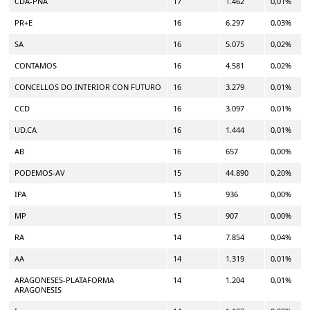
CDA-PNA
17
1.462
0,01%
PR+E
16
6.297
0,03%
SA
16
5.075
0,02%
CONTAMOS
16
4.581
0,02%
CONCELLOS DO INTERIOR CON FUTURO
16
3.279
0,01%
CCD
16
3.097
0,01%
UD.CA
16
1.444
0,01%
AB
16
657
0,00%
PODEMOS-AV
15
44.890
0,20%
IPA
15
936
0,00%
MP
15
907
0,00%
RA
14
7.854
0,04%
AA
14
1.319
0,01%
ARAGONESES-PLATAFORMA
14
1.204
0,01%
ARAGONESIS