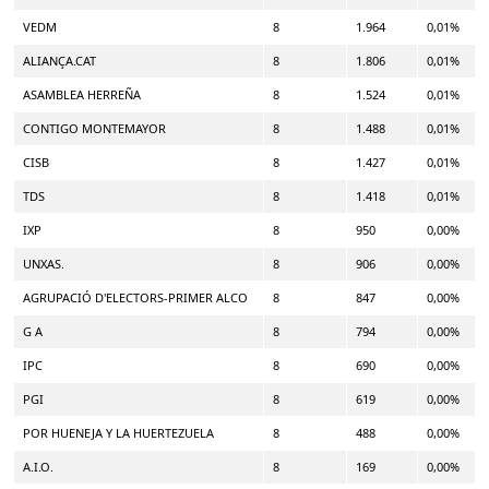
VEDM
8
1.964
0,01%
ALIANÇA.CAT
8
1.806
0,01%
ASAMBLEA HERREÑA
8
1.524
0,01%
CONTIGO MONTEMAYOR
8
1.488
0,01%
CISB
8
1.427
0,01%
TDS
8
1.418
0,01%
IXP
8
950
0,00%
UNXAS.
8
906
0,00%
AGRUPACIÓ D'ELECTORS-PRIMER ALCO
8
847
0,00%
G A
8
794
0,00%
IPC
8
690
0,00%
PGI
8
619
0,00%
POR HUENEJA Y LA HUERTEZUELA
8
488
0,00%
A.I.O.
8
169
0,00%