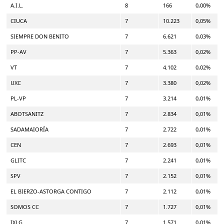
A.I.L.
8
166
0,00%
CIUCA
7
10.223
0,05%
SIEMPRE DON BENITO
7
6.621
0,03%
PP-AV
7
5.363
0,02%
VT
7
4.102
0,02%
UXC
7
3.380
0,02%
PL-VP
7
3.214
0,01%
ABOTSANITZ
7
2.834
0,01%
SADAMAIORÍA
7
2.722
0,01%
CEN
7
2.693
0,01%
GLITC
7
2.241
0,01%
SPV
7
2.152
0,01%
EL BIERZO-ASTORGA CONTIGO
7
2.112
0,01%
SOMOS CC
7
1.727
0,01%
IXLG
7
1.571
0,01%