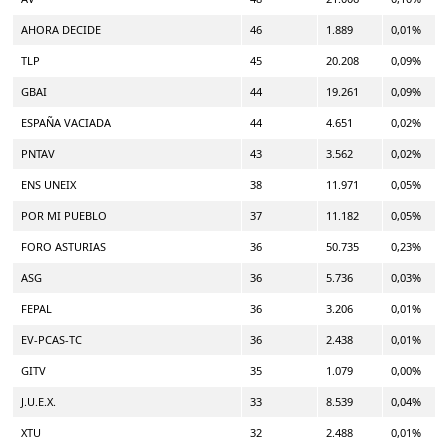
AHORA DECIDE
46
1.889
0,01%
TLP
45
20.208
0,09%
GBAI
44
19.261
0,09%
ESPAÑA VACIADA
44
4.651
0,02%
PNTAV
43
3.562
0,02%
ENS UNEIX
38
11.971
0,05%
POR MI PUEBLO
37
11.182
0,05%
FORO ASTURIAS
36
50.735
0,23%
ASG
36
5.736
0,03%
FEPAL
36
3.206
0,01%
EV-PCAS-TC
36
2.438
0,01%
GITV
35
1.079
0,00%
J.U.E.X.
33
8.539
0,04%
XTU
32
2.488
0,01%