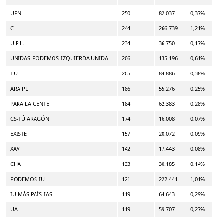
UPN
250
82.037
0,37%
C
244
266.739
1,21%
U.P.L.
234
36.750
0,17%
UNIDAS-PODEMOS-IZQUIERDA UNIDA
206
135.196
0,61%
I.U.
205
84.886
0,38%
ARA PL
186
55.276
0,25%
PARA LA GENTE
184
62.383
0,28%
CS-TÚ ARAGÓN
174
16.008
0,07%
EXISTE
157
20.072
0,09%
XAV
142
17.443
0,08%
CHA
133
30.185
0,14%
PODEMOS-IU
121
222.441
1,01%
IU-MÁS PAÍS-IAS
119
64.643
0,29%
UA
119
59.707
0,27%