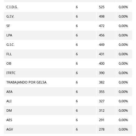
C.I.D.G.
6
525
0,00%
G.I.V.
6
498
0,00%
SF
6
472
0,00%
LPA
6
456
0,00%
G.I.C.
6
449
0,00%
FLL
6
431
0,00%
OB
6
400
0,00%
ITRTC
6
390
0,00%
TRABAJANDO POR GELSA
6
382
0,00%
AEA
6
355
0,00%
ALI
6
327
0,00%
DM
6
312
0,00%
AES
6
291
0,00%
AGV
6
278
0,00%