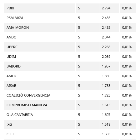
PBBI
5
2.794
0,01%
PSM MXM
5
2.485
0,01%
AMA-MORON
5
2.432
0,01%
ANDO
5
2.344
0,01%
UPERC
5
2.268
0,01%
UDIM
5
2.089
0,01%
BABORD
5
1.957
0,01%
AMLD
5
1.830
0,01%
AISAB
5
1.783
0,01%
COALICIÓ CONVERGENCIA
5
1.723
0,01%
COMPROMISO MANILVA
5
1.613
0,01%
OLA CANTABRIA
5
1.607
0,01%
JXG
5
1.518
0,01%
C.L.I.
5
1.503
0,01%