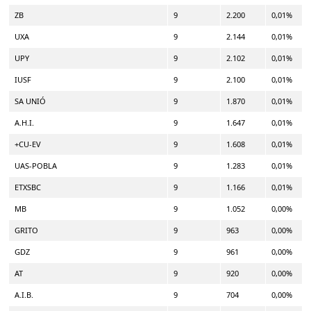
ZB
9
2.200
0,01%
UXA
9
2.144
0,01%
UPY
9
2.102
0,01%
IUSF
9
2.100
0,01%
SA UNIÓ
9
1.870
0,01%
A.H.I.
9
1.647
0,01%
+CU-EV
9
1.608
0,01%
UAS-POBLA
9
1.283
0,01%
ETXSBC
9
1.166
0,01%
MB
9
1.052
0,00%
GRITO
9
963
0,00%
GDZ
9
961
0,00%
AT
9
920
0,00%
A.I.B.
9
704
0,00%