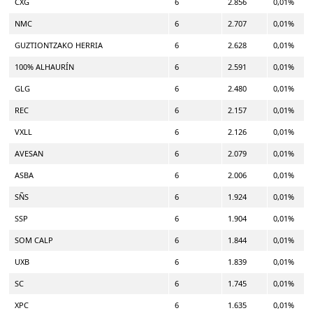
CXG
6
2.856
0,01%
NMC
6
2.707
0,01%
GUZTIONTZAKO HERRIA
6
2.628
0,01%
100% ALHAURÍN
6
2.591
0,01%
GLG
6
2.480
0,01%
REC
6
2.157
0,01%
VXLL
6
2.126
0,01%
AVESAN
6
2.079
0,01%
ASBA
6
2.006
0,01%
SÑS
6
1.924
0,01%
SSP
6
1.904
0,01%
SOM CALP
6
1.844
0,01%
UXB
6
1.839
0,01%
SC
6
1.745
0,01%
XPC
6
1.635
0,01%