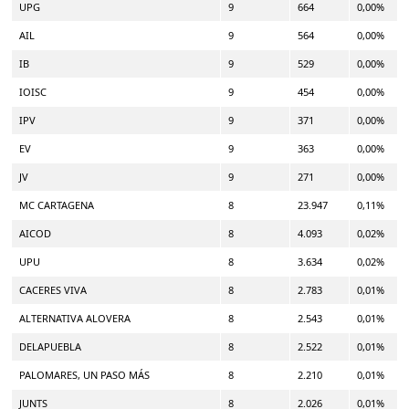
UPG
9
664
0,00%
AIL
9
564
0,00%
IB
9
529
0,00%
IOISC
9
454
0,00%
IPV
9
371
0,00%
EV
9
363
0,00%
JV
9
271
0,00%
MC CARTAGENA
8
23.947
0,11%
AICOD
8
4.093
0,02%
UPU
8
3.634
0,02%
CACERES VIVA
8
2.783
0,01%
ALTERNATIVA ALOVERA
8
2.543
0,01%
DELAPUEBLA
8
2.522
0,01%
PALOMARES, UN PASO MÁS
8
2.210
0,01%
JUNTS
8
2.026
0,01%