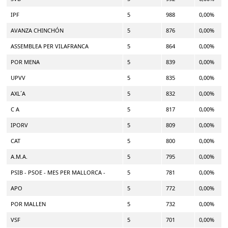
IPF
5
988
0,00%
AVANZA CHINCHÓN
5
876
0,00%
ASSEMBLEA PER VILAFRANCA
5
864
0,00%
POR MENA
5
839
0,00%
UPVV
5
835
0,00%
AXL´A
5
832
0,00%
C A
5
817
0,00%
IPORV
5
809
0,00%
CAT
5
800
0,00%
A.M.A.
5
795
0,00%
PSIB - PSOE - MES PER MALLORCA -
5
781
0,00%
APO
5
772
0,00%
POR MALLEN
5
732
0,00%
VSF
5
701
0,00%