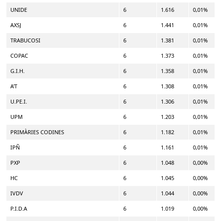
UNIDE
6
1.616
0,01%
AXSJ
6
1.441
0,01%
TRABUCOSI
6
1.381
0,01%
COPAC
6
1.373
0,01%
G.I.H.
6
1.358
0,01%
A'T
6
1.308
0,01%
U.PE.I.
6
1.306
0,01%
UPM
6
1.203
0,01%
PRIMÀRIES CODINES
6
1.182
0,01%
IPÑ
6
1.161
0,01%
PXP
6
1.048
0,00%
HC
6
1.045
0,00%
IVDV
6
1.044
0,00%
P.I.D.A
6
1.019
0,00%