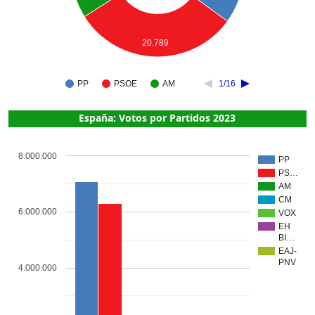
20.789
PP
PSOE
AM
1/16
España: Votos por Partidos 2023
8.000.000
PP
PS…
AM
CM
6.000.000
VOX
EH
BI…
EAJ-
PNV
4.000.000