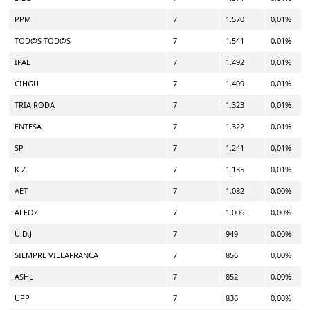
PPM
7
1.570
0,01%
TOD@S TOD@S
7
1.541
0,01%
IPAL
7
1.492
0,01%
CIHGU
7
1.409
0,01%
TRIA RODA
7
1.323
0,01%
ENTESA
7
1.322
0,01%
SP
7
1.241
0,01%
K.Z.
7
1.135
0,01%
AET
7
1.082
0,00%
ALFOZ
7
1.006
0,00%
U.D.J
7
949
0,00%
SIEMPRE VILLAFRANCA
7
856
0,00%
ASHL
7
852
0,00%
UPP
7
836
0,00%