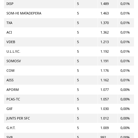
IXSP
5
1.489
0,01%
SOM-HI MATADEPERA
5
1.463
0,01%
TXA
5
1.370
0,01%
ACI
5
1.362
0,01%
VDEB
5
1.213
0,01%
U.L.L.Y.C.
5
1.192
0,01%
SOMOSV
5
1.191
0,01%
COM
5
1.176
0,01%
AISS
5
1.162
0,01%
APORM
5
1.077
0,00%
PCAS-TC
5
1.057
0,00%
GXF
5
1.030
0,00%
JUNTS PER SFC
5
1.012
0,00%
G.H.T.
5
1.009
0,00%
SVB
5
992
0,00%