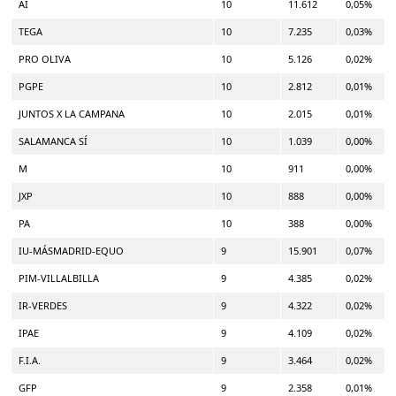
AI
10
11.612
0,05%
TEGA
10
7.235
0,03%
PRO OLIVA
10
5.126
0,02%
PGPE
10
2.812
0,01%
JUNTOS X LA CAMPANA
10
2.015
0,01%
SALAMANCA SÍ
10
1.039
0,00%
M
10
911
0,00%
JXP
10
888
0,00%
PA
10
388
0,00%
IU-MÁSMADRID-EQUO
9
15.901
0,07%
PIM-VILLALBILLA
9
4.385
0,02%
IR-VERDES
9
4.322
0,02%
IPAE
9
4.109
0,02%
F.I.A.
9
3.464
0,02%
GFP
9
2.358
0,01%