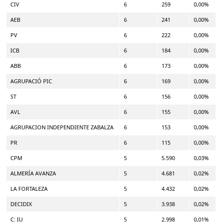
CIV
6
259
0,00%
AEB
6
241
0,00%
PV
6
222
0,00%
ICB
6
184
0,00%
ABB
6
173
0,00%
AGRUPACIÓ PIC
6
169
0,00%
ST
6
156
0,00%
AVL
6
155
0,00%
AGRUPACION INDEPENDIENTE ZABALZA
6
153
0,00%
PR
6
115
0,00%
CPM
5
5.590
0,03%
ALMERÍA AVANZA
5
4.681
0,02%
LA FORTALEZA
5
4.432
0,02%
DECIDIX
5
3.938
0,02%
C: IU
5
2.998
0,01%