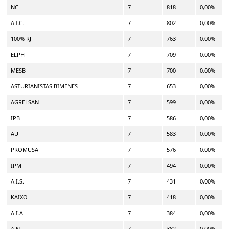
NC
7
818
0,00%
A.I.C.
7
802
0,00%
100% RJ
7
763
0,00%
ELPH
7
709
0,00%
MESB
7
700
0,00%
ASTURIANISTAS BIMENES
7
653
0,00%
AGRELSAN
7
599
0,00%
IPB
7
586
0,00%
AU
7
583
0,00%
PROMUSA
7
576
0,00%
IPM
7
494
0,00%
A.I.S.
7
431
0,00%
KAIXO
7
418
0,00%
A.I.A.
7
384
0,00%
A.N
7
382
0,00%