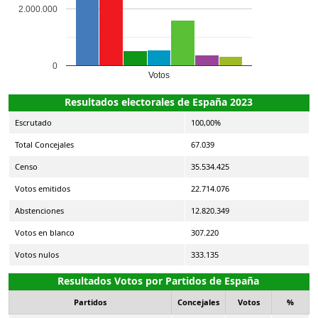
2.000.000
0
Votos
Resultados electorales de España 2023
Escrutado
100,00%
Total Concejales
67.039
Censo
35.534.425
Votos emitidos
22.714.076
Abstenciones
12.820.349
Votos en blanco
307.220
Votos nulos
333.135
Resultados Votos por Partidos de España
Partidos
Concejales
Votos
%