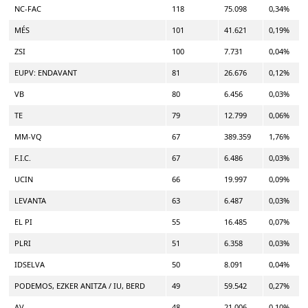
NC-FAC
118
75.098
0,34%
MÉS
101
41.621
0,19%
ZSI
100
7.731
0,04%
EUPV: ENDAVANT
81
26.676
0,12%
VB
80
6.456
0,03%
TE
79
12.799
0,06%
MM-VQ
67
389.359
1,76%
F.I.C.
67
6.486
0,03%
UCIN
66
19.997
0,09%
LEVANTA
63
6.487
0,03%
EL PI
55
16.485
0,07%
PLRI
51
6.358
0,03%
IDSELVA
50
8.091
0,04%
PODEMOS, EZKER ANITZA / IU, BERD
49
59.542
0,27%
AV
48
21.006
0,10%