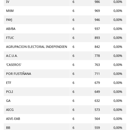
IV
6
986
0,00%
MXM
6
969
0,00%
PAYJ
6
946
0,00%
AB/BA
6
937
0,00%
FTUC
6
893
0,00%
AGRUPACION ELECTORAL INDEPENDIEN
6
842
0,00%
A.C.U.A.
6
778
0,00%
'CASEROS'
6
763
0,00%
POR FUSTIÑANA
6
711
0,00%
ETF
6
679
0,00%
PCLI
6
649
0,00%
GA
6
632
0,00%
AICG
6
573
0,00%
AIVE-EAB
6
564
0,00%
BB
6
559
0,00%