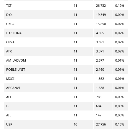
TXT
11
26.732
0,12%
D.O.
11
19.349
0,09%
UXGC
11
15.850
0,07%
ILUSIONA
11
4.695
0,02%
CPVA
11
3.691
0,02%
ATR
11
3.371
0,02%
AM-LVDVDM
11
2.577
0,01%
POBLE UNIT
11
2.160
0,01%
MXGI
11
1.862
0,01%
APCANVI
11
1.638
0,01%
AEI
11
783
0,00%
IF
11
684
0,00%
AIE
11
147
0,00%
USP
10
27.756
0,13%