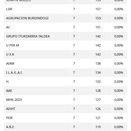
LDR
7
157
0,00%
AGRUPACION BURDINDOGI
7
153
0,00%
AC
7
151
0,00%
GRUPO ITURZARREA TALDEA
7
142
0,00%
U PER M
7
142
0,00%
U X A
7
142
0,00%
AIAM
7
138
0,00%
I.L.A./L.A.I.
7
134
0,00%
H.
7
132
0,00%
AAE
7
128
0,00%
MHK-2023
7
127
0,00%
AISHT
7
126
0,00%
PDR
7
121
0,00%
A.B.Z.
7
119
0,00%