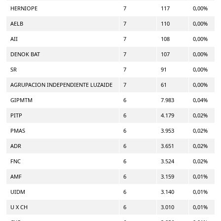
HERNIOPE
7
117
0,00%
AELB
7
110
0,00%
AII
7
108
0,00%
DENOK BAT
7
107
0,00%
SR
7
91
0,00%
AGRUPACION INDEPENDIENTE LUZAIDE
7
61
0,00%
GIPMTM
6
7.983
0,04%
PITP
6
4.179
0,02%
PMAS
6
3.953
0,02%
ADR
6
3.651
0,02%
FNC
6
3.524
0,02%
AMF
6
3.159
0,01%
UIDM
6
3.140
0,01%
U X CH
6
3.010
0,01%