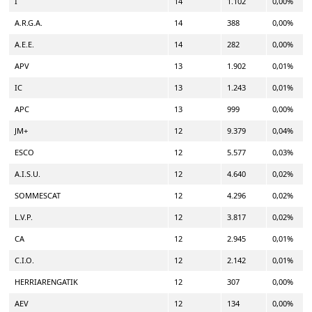
I
14
1.102
0,00%
A.R.G.A.
14
388
0,00%
A.E.E.
14
282
0,00%
APV
13
1.902
0,01%
IC
13
1.243
0,01%
APC
13
999
0,00%
JM+
12
9.379
0,04%
ESCO
12
5.577
0,03%
A.I.S.U.
12
4.640
0,02%
SOMMESCAT
12
4.296
0,02%
L.V.P.
12
3.817
0,02%
CA
12
2.945
0,01%
C.I.O.
12
2.142
0,01%
HERRIARENGATIK
12
307
0,00%
AEV
12
134
0,00%