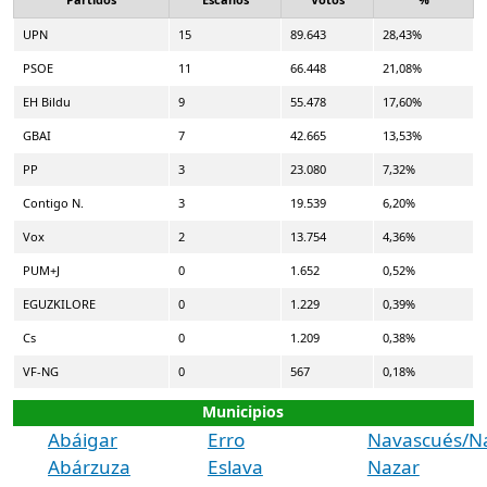
UPN
15
89.643
28,43%
PSOE
11
66.448
21,08%
EH Bildu
9
55.478
17,60%
GBAI
7
42.665
13,53%
PP
3
23.080
7,32%
Contigo N.
3
19.539
6,20%
Vox
2
13.754
4,36%
PUM+J
0
1.652
0,52%
EGUZKILORE
0
1.229
0,39%
Cs
0
1.209
0,38%
VF-NG
0
567
0,18%
Municipios
Abáigar
Erro
Navascués/N
Abárzuza
Eslava
Nazar