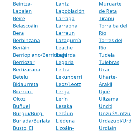
Beintza-
Lantz
Muruarte
Labaien
Lapoblación
de Reta
Beire
Larraga
Tirapu
Belascoáin
Larraona
Torralba del
Bera
Larraun
Río
Berbinzana
Lazagurría
Torres del
Beriáin
Leache
Río
Berrioplano/Berriobeiti
Legarda
Tudela
Berriozar
Legaria
Tulebras
Bertizarana
Leitza
Ucar
Betelu
Lekunberri
Uharte-
Bidaurreta
Leoz/Leotz
Arakil
Biurrun-
Lerga
Ujué
Olcoz
Lerín
Ultzama
Buñuel
Lesaka
Unciti
Burgui/Burgi
Lezáun
Unzué/Untzu
Burlada/Burlata
Liédena
Urdazubi/Ur
Busto, El
Lizoáin-
Urdiain