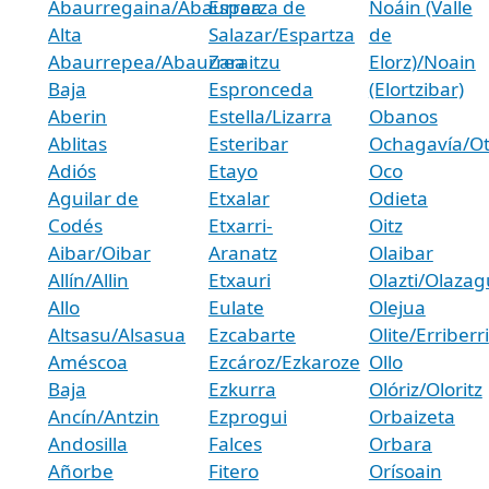
Abaurregaina/Abaurrea
Esparza de
Noáin (Valle
Alta
Salazar/Espartza
de
Abaurrepea/Abaurrea
Zaraitzu
Elorz)/Noain
Baja
Espronceda
(Elortzibar)
Aberin
Estella/Lizarra
Obanos
Ablitas
Esteribar
Ochagavía/O
Adiós
Etayo
Oco
Aguilar de
Etxalar
Odieta
Codés
Etxarri-
Oitz
Aibar/Oibar
Aranatz
Olaibar
Allín/Allin
Etxauri
Olazti/Olazag
Allo
Eulate
Olejua
Altsasu/Alsasua
Ezcabarte
Olite/Erriberri
Améscoa
Ezcároz/Ezkaroze
Ollo
Baja
Ezkurra
Olóriz/Oloritz
Ancín/Antzin
Ezprogui
Orbaizeta
Andosilla
Falces
Orbara
Añorbe
Fitero
Orísoain