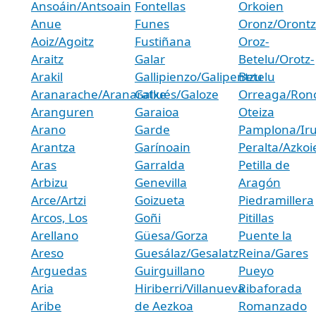
Ansoáin/Antsoain
Fontellas
Orkoien
Anue
Funes
Oronz/Oront
Aoiz/Agoitz
Fustiñana
Oroz-
Araitz
Galar
Betelu/Orotz-
Arakil
Gallipienzo/Galipentzu
Betelu
Aranarache/Aranaratxe
Gallués/Galoze
Orreaga/Ronc
Aranguren
Garaioa
Oteiza
Arano
Garde
Pamplona/Ir
Arantza
Garínoain
Peralta/Azkoi
Aras
Garralda
Petilla de
Arbizu
Genevilla
Aragón
Arce/Artzi
Goizueta
Piedramillera
Arcos, Los
Goñi
Pitillas
Arellano
Güesa/Gorza
Puente la
Areso
Guesálaz/Gesalatz
Reina/Gares
Arguedas
Guirguillano
Pueyo
Aria
Hiriberri/Villanueva
Ribaforada
Aribe
de Aezkoa
Romanzado