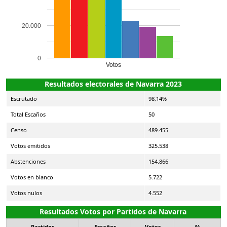
20.000
0
Votos
Resultados electorales de Navarra 2023
Escrutado
98,14%
Total Escaños
50
Censo
489.455
Votos emitidos
325.538
Abstenciones
154.866
Votos en blanco
5.722
Votos nulos
4.552
Resultados Votos por Partidos de Navarra
Partidos
Escaños
Votos
%