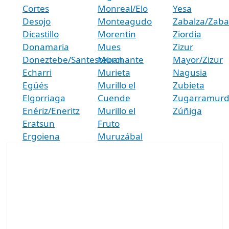
Cortes
Monreal/Elo
Yesa
Desojo
Monteagudo
Zabalza/Zaba
Dicastillo
Morentin
Ziordia
Donamaria
Mues
Zizur
Doneztebe/Santesteban
Murchante
Mayor/Zizur
Echarri
Murieta
Nagusia
Egüés
Murillo el
Zubieta
Elgorriaga
Cuende
Zugarramurd
Enériz/Eneritz
Murillo el
Zúñiga
Eratsun
Fruto
Ergoiena
Muruzábal