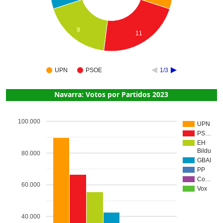
9
11
UPN
PSOE
1/3
Navarra: Votos por Partidos 2023
100.000
UPN
PS…
EH
Bildu
80.000
GBAI
PP
Co…
60.000
Vox
40.000