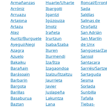
Armañanzas
Huarte/Uharte
Roncal/Erronk
Arróniz
Ibargoiti
Sada
Arruazu
Igantzi
Saldías
Artajona
Igúzquiza
Salinas de
Artazu
Imotz
Oro/Jaitz
Atez
Irañeta
San Adrián
Auritz/Burguete
Irurtzun
San Martín
Ayegui/Aiegi
Isaba/Izaba
de Unx
Azagra
Ituren
Sangüesa/Za
Azuelo
Iturmendi
Sansol
Bakaiku
Iza/Itza
Santacara
Barañain
Izagaondoa
Sarriés/Sartz
Barásoain
Izalzu/Itzaltzu
Sartaguda
Barbarin
Jaurrieta
Sesma
Bargota
Javier
Sorlada
Barillas
Juslapeña
Sunbilla
Basaburua
Lakuntza
Tafalla
Baztan
Lana
Tiebas-