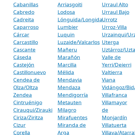
Cabanillas
Arriasgoiti
Urraul Alto
Cabredo
Lodosa
Urraul Bajo
Cadreita
Lónguida/Longida
Urrotz
Caparroso
Lumbier
Urroz-Villa
Cárcar
Luquin
Urzainqui/Urz
Carcastillo
Luzaide/Valcarlos
Uterga
Cascante
Mañeru
Uztárroz/Uzt
Cáseda
Marañón
Valle de
Castejón
Marcilla
Yerri/Deierri
Castillonuevo
Mélida
Valtierra
Cendea de
Mendavia
Viana
Olza/Oltza
Mendaza
Vidángoz/Bid
Zendea
Mendigorría
Villafranca
Cintruénigo
Metauten
Villamayor
Cirauqui/Zirauki
Milagro
de
Ciriza/Ziritza
Mirafuentes
Monjardín
Cizur
Miranda de
Villatuerta
Corella
Arga
Villava/Atarra