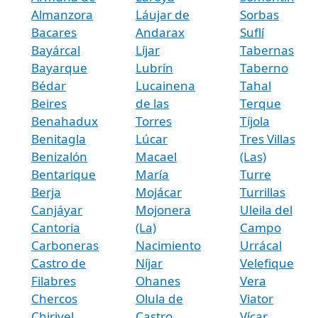
Almanzora
Láujar de
Sorbas
Bacares
Andarax
Suflí
Bayárcal
Líjar
Tabernas
Bayarque
Lubrín
Taberno
Bédar
Lucainena
Tahal
Beires
de las
Terque
Benahadux
Torres
Tíjola
Benitagla
Lúcar
Tres Villas
Benizalón
Macael
(Las)
Bentarique
María
Turre
Berja
Mojácar
Turrillas
Canjáyar
Mojonera
Uleila del
Cantoria
(La)
Campo
Carboneras
Nacimiento
Urrácal
Castro de
Níjar
Velefique
Filabres
Ohanes
Vera
Chercos
Olula de
Viator
Chirivel
Castro
Vícar