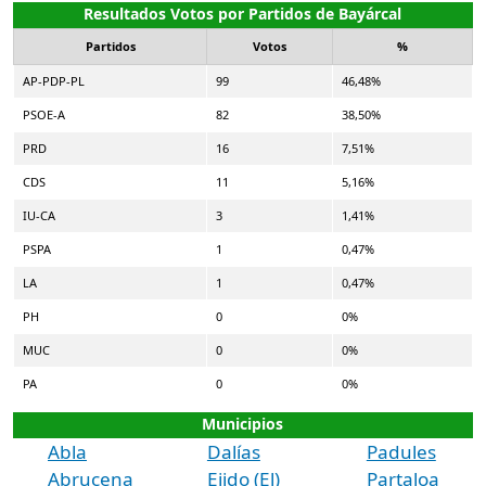
Resultados Votos por Partidos de Bayárcal
Partidos
Votos
%
AP-PDP-PL
99
46,48%
PSOE-A
82
38,50%
PRD
16
7,51%
CDS
11
5,16%
IU-CA
3
1,41%
PSPA
1
0,47%
LA
1
0,47%
PH
0
0%
MUC
0
0%
PA
0
0%
Municipios
Abla
Dalías
Padules
Abrucena
Ejido (El)
Partaloa