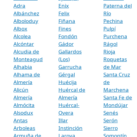
Adra
Enix
Paterna del
Albánchez
Felix
Río
Alboloduy
Fiñana
Pechina
Albox
Fines
Pulpí
Alcolea
Fondón
Purchena
Alcóntar
Gádor
Rágol
Alcudia de
Gallardos
Rioja
Monteagud
(Los)
Roquetas
Alhabia
Garrucha
de Mar
Alhama de
Gérgal
Santa Cruz
Almería
Huécija
de
Alicún
Huércal de
Marchena
Almería
Almería
Santa Fe de
Almócita
Huércal-
Mondújar
Alsodux
Overa
Senés
Antas
Illar
Serón
Arboleas
Instinción
Sierro
Armuña de
Laroya
Somontín