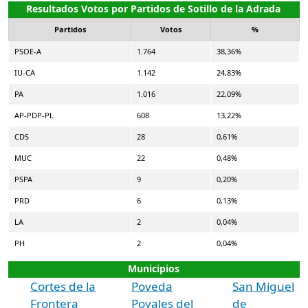
Resultados Votos por Partidos de Sotillo de la Adrada
Partidos
Votos
%
PSOE-A
1.764
38,36%
IU-CA
1.142
24,83%
PA
1.016
22,09%
AP-PDP-PL
608
13,22%
CDS
28
0,61%
MUC
22
0,48%
PSPA
9
0,20%
PRD
6
0,13%
LA
2
0,04%
PH
2
0,04%
Municipios
Cortes de la
Poveda
San Miguel
Frontera
Poyales del
de