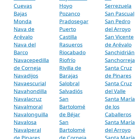
Cuevas
Hoyo
Serrezuela
Bajas
Pozanco
San Pascual
Monda
Pradosegar
San Pedro
Nava de
Puerto
del Arroyo
Arévalo
Castilla
San Vicente
Nava del
Rasueros
de Arévalo
Barco
Riocabado
Sanchidrián
Navacepedilla
Riofrío
Sanchorreja
de Corneja
Rivilla de
Santa Cruz
Navadijos
Barajas
de Pinares
Navaescurial
Salobral
Santa Cruz
Navahondilla
Salvadiós
del Valle
Navalacruz
San
Santa María
Navalmoral
Bartolomé
de los
Navalonguilla
de Béjar
Caballeros
Navalosa
San
Santa María
Navalperal
Bartolomé
del Arroyo
de Pinares
de Corneja
Santa María