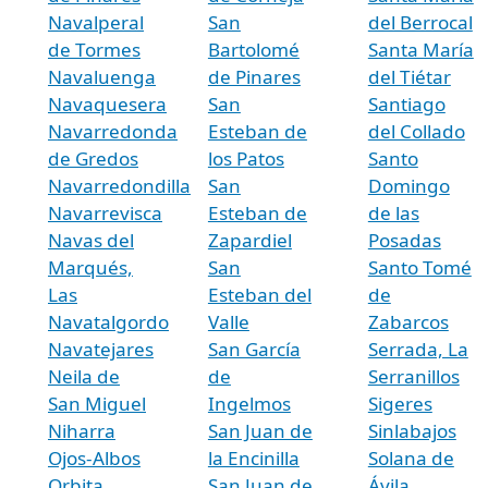
Navalperal
San
del Berrocal
de Tormes
Bartolomé
Santa María
Navaluenga
de Pinares
del Tiétar
Navaquesera
San
Santiago
Navarredonda
Esteban de
del Collado
de Gredos
los Patos
Santo
Navarredondilla
San
Domingo
Navarrevisca
Esteban de
de las
Navas del
Zapardiel
Posadas
Marqués,
San
Santo Tomé
Las
Esteban del
de
Navatalgordo
Valle
Zabarcos
Navatejares
San García
Serrada, La
Neila de
de
Serranillos
San Miguel
Ingelmos
Sigeres
Niharra
San Juan de
Sinlabajos
Ojos-Albos
la Encinilla
Solana de
Orbita
San Juan de
Ávila