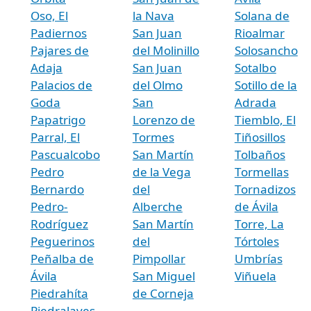
Oso, El
la Nava
Solana de
Padiernos
San Juan
Rioalmar
Pajares de
del Molinillo
Solosancho
Adaja
San Juan
Sotalbo
Palacios de
del Olmo
Sotillo de la
Goda
San
Adrada
Papatrigo
Lorenzo de
Tiemblo, El
Parral, El
Tormes
Tiñosillos
Pascualcobo
San Martín
Tolbaños
Pedro
de la Vega
Tormellas
Bernardo
del
Tornadizos
Pedro-
Alberche
de Ávila
Rodríguez
San Martín
Torre, La
Peguerinos
del
Tórtoles
Peñalba de
Pimpollar
Umbrías
Ávila
San Miguel
Viñuela
Piedrahíta
de Corneja
Piedralaves