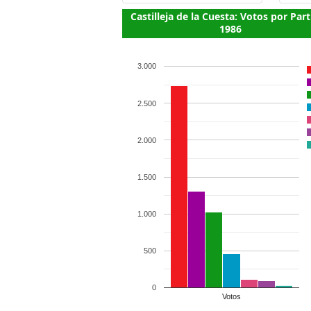
Castilleja de la Cuesta: Votos por Par
1986
3.000
2.500
2.000
1.500
1.000
500
0
Votos