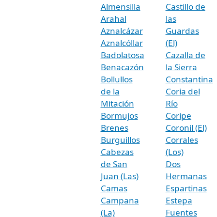
Almensilla
Castillo de
Arahal
las
Aznalcázar
Guardas
Aznalcóllar
(El)
Badolatosa
Cazalla de
Benacazón
la Sierra
Bollullos
Constantina
de la
Coria del
Mitación
Río
Bormujos
Coripe
Brenes
Coronil (El)
Burguillos
Corrales
Cabezas
(Los)
de San
Dos
Juan (Las)
Hermanas
Camas
Espartinas
Campana
Estepa
(La)
Fuentes