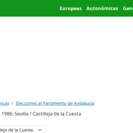
Pasar al contenido principal
Main menu
Europeas
Autonómicas
Gen
micas
Elecciones al Parlamento de Andalucía
86: Sevilla / Castilleja de la Cuesta