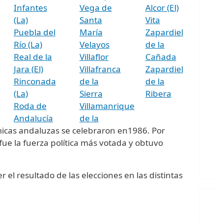
Infantes
Vega de
Alcor (El)
(La)
Santa
Vita
Puebla del
María
Zapardiel
Río (La)
Velayos
de la
Real de la
Villaflor
Cañada
Jara (El)
Villafranca
Zapardiel
Rinconada
de la
de la
(La)
Sierra
Ribera
Roda de
Villamanrique
Andalucía
de la
icas andaluzas se celebraron en1986. Por
ue la fuerza política más votada y obtuvo
 el resultado de las elecciones en las distintas