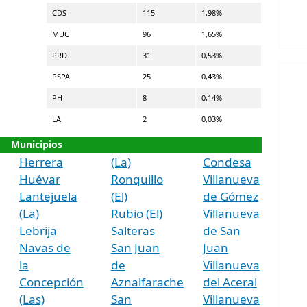
CDS
115
1,98%
MUC
96
1,65%
PRD
31
0,53%
PSPA
25
0,43%
PH
8
0,14%
LA
2
0,03%
Municipios
Herrera
(La)
Condesa
Huévar
Ronquillo
Villanueva
Lantejuela
(El)
de Gómez
(La)
Rubio (El)
Villanueva
Lebrija
Salteras
de San
Navas de
San Juan
Juan
la
de
Villanueva
Concepción
Aznalfarache
del Aceral
(Las)
San
Villanueva