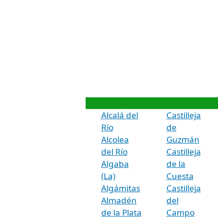
Alcalá del
Castilleja
Río
de
Alcolea
Guzmán
del Río
Castilleja
Algaba
de la
(La)
Cuesta
Algámitas
Castilleja
Almadén
del
de la Plata
Campo