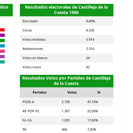
tidos
Resultados electorales de Castilleja de la
Cuesta 1986
Escrutado
0,00%
Censo
8.230
…
…
Votos emitidos
5.914
…
…
Abstenciones
2.316
…
…
Votos en blanco
24
…
Votos nulos
82
Resultados Votos por Partidos de Castilleja
de la Cuesta
Partidos
Votos
%
PSOE-A
2.739
47,16%
AP-PDP-PL
1.307
22,50%
IU-CA
1.025
17,65%
PA
460
7,92%