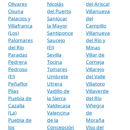
Olivares
Nicolás
del Ariscal
Osuna
del Puerto
Villanueva
Palacios y
Sanlúcar
del
Villafranca
la Mayor
Campillo
(Los)
Santiponce
Villanueva
Palomares
Saucejo
del Río y
del Río
(El)
Minas
Paradas
Sevilla
Villar de
Pedrera
Tocina
Corneja
Pedroso
Tomares
Villarejo
(El)
Umbrete
del Valle
Peñaflor
Utrera
Villatoro
Pilas
Vadillo de
Villaverde
Puebla de
la Sierra
del Río
Cazalla
Valdecasa
Viñegra
(La)
Valencina
de
Puebla de
de la
Moraña
los
Concepción
Viso del