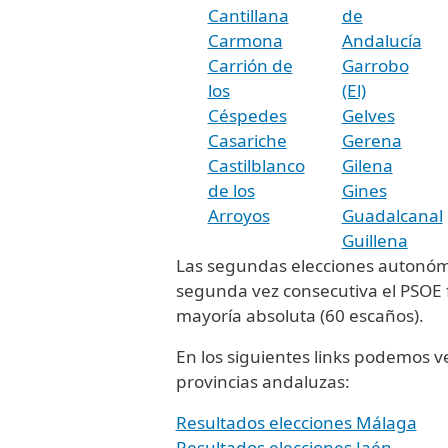
Cantillana
de
Carmona
Andalucía
Carrión de
Garrobo
los
(El)
Céspedes
Gelves
Casariche
Gerena
Castilblanco
Gilena
de los
Gines
Arroyos
Guadalcanal
Guillena
Las segundas elecciones autonóm
segunda vez consecutiva el PSOE f
mayoría absoluta (60 escaños).
En los siguientes links podemos ver
provincias andaluzas:
Resultados elecciones Málaga
Resultados elecciones Jaén