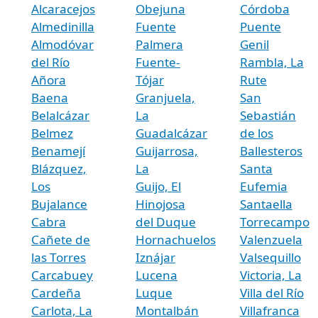
Alcaracejos
Obejuna
Córdoba
Almedinilla
Fuente
Puente
Almodóvar
Palmera
Genil
del Río
Fuente-
Rambla, La
Añora
Tójar
Rute
Baena
Granjuela,
San
Belalcázar
La
Sebastián
Belmez
Guadalcázar
de los
Benamejí
Guijarrosa,
Ballesteros
Blázquez,
La
Santa
Los
Guijo, El
Eufemia
Bujalance
Hinojosa
Santaella
Cabra
del Duque
Torrecampo
Cañete de
Hornachuelos
Valenzuela
las Torres
Iznájar
Valsequillo
Carcabuey
Lucena
Victoria, La
Cardeña
Luque
Villa del Río
Carlota, La
Montalbán
Villafranca