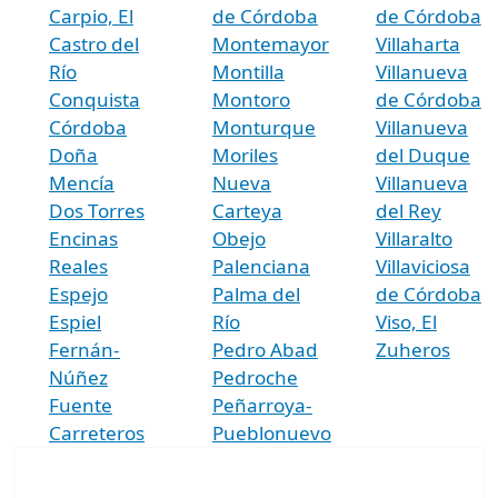
Carpio, El
de Córdoba
de Córdoba
Castro del
Montemayor
Villaharta
Río
Montilla
Villanueva
Conquista
Montoro
de Córdoba
Córdoba
Monturque
Villanueva
Doña
Moriles
del Duque
Mencía
Nueva
Villanueva
Dos Torres
Carteya
del Rey
Encinas
Obejo
Villaralto
Reales
Palenciana
Villaviciosa
Espejo
Palma del
de Córdoba
Espiel
Río
Viso, El
Fernán-
Pedro Abad
Zuheros
Núñez
Pedroche
Fuente
Peñarroya-
Carreteros
Pueblonuevo