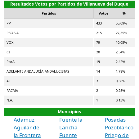
Resultados Votos por Partidos de Villanueva del Duque
Partidos
Votos
%
PP
433
55,09%
PSOE-A
215
27,35%
VOX
79
10,05%
Cs
20
2,54%
PorA
19
2,42%
ADELANTE ANDALUCÍA-ANDALUCISTAS
14
1,78%
AL
3
0,38%
PACMA
2
0,25%
N.A.
1
0,13%
Municipios
Adamuz
Fuente la
Posadas
Aguilar de
Lancha
Pozoblanco
la Frontera
Fuente
Priego de