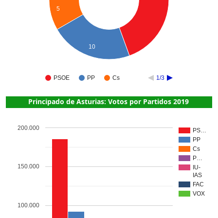
5
10
PSOE
PP
Cs
1/3
Principado de Asturias: Votos por Partidos 2019
200.000
PS…
PP
Cs
P…
150.000
IU-
IAS
FAC
VOX
100.000