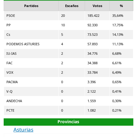
Partidos
Escaños
Votos
%
PSOE
20
185.422
35,64%
PP
10
92.330
17,75%
Cs
5
73.523
14,13%
PODEMOS ASTURIES
4
57.893
11,13%
IU-IAS
2
34.776
6,68%
FAC
2
34.388
6,61%
VOX
2
33.784
6,49%
PACMA
0
3.396
0,65%
V-Q
0
2.122
0,41%
ANDECHA
0
1.559
0,30%
PCTE
0
1.082
0,21%
Provincias
Asturias