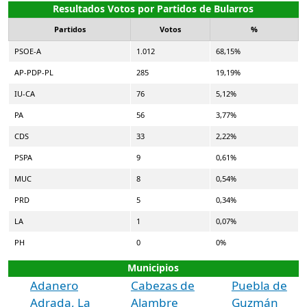
Resultados Votos por Partidos de Bularros
Partidos
Votos
%
PSOE-A
1.012
68,15%
AP-PDP-PL
285
19,19%
IU-CA
76
5,12%
PA
56
3,77%
CDS
33
2,22%
PSPA
9
0,61%
MUC
8
0,54%
PRD
5
0,34%
LA
1
0,07%
PH
0
0%
Municipios
Adanero
Cabezas de
Puebla de
Adrada, La
Alambre
Guzmán