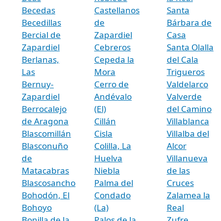
Becedas
Castellanos
Santa
Becedillas
de
Bárbara de
Bercial de
Zapardiel
Casa
Zapardiel
Cebreros
Santa Olalla
Berlanas,
Cepeda la
del Cala
Las
Mora
Trigueros
Bernuy-
Cerro de
Valdelarco
Zapardiel
Andévalo
Valverde
Berrocalejo
(El)
del Camino
de Aragona
Cillán
Villablanca
Blascomillán
Cisla
Villalba del
Blasconuño
Colilla, La
Alcor
de
Huelva
Villanueva
Matacabras
Niebla
de las
Blascosancho
Palma del
Cruces
Bohodón, El
Condado
Zalamea la
Bohoyo
(La)
Real
Bonilla de la
Palos de la
Zufre