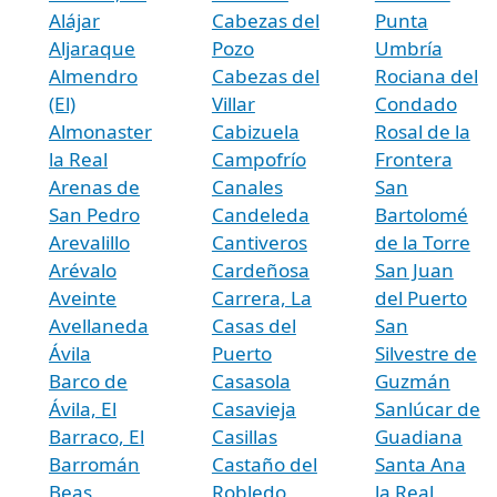
Alájar
Cabezas del
Punta
Aljaraque
Pozo
Umbría
Almendro
Cabezas del
Rociana del
(El)
Villar
Condado
Almonaster
Cabizuela
Rosal de la
la Real
Campofrío
Frontera
Arenas de
Canales
San
San Pedro
Candeleda
Bartolomé
Arevalillo
Cantiveros
de la Torre
Arévalo
Cardeñosa
San Juan
Aveinte
Carrera, La
del Puerto
Avellaneda
Casas del
San
Ávila
Puerto
Silvestre de
Barco de
Casasola
Guzmán
Ávila, El
Casavieja
Sanlúcar de
Barraco, El
Casillas
Guadiana
Barromán
Castaño del
Santa Ana
Beas
Robledo
la Real