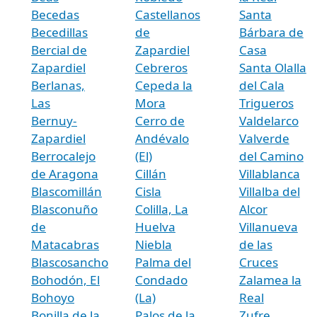
Becedas
Castellanos
Santa
Becedillas
de
Bárbara de
Bercial de
Zapardiel
Casa
Zapardiel
Cebreros
Santa Olalla
Berlanas,
Cepeda la
del Cala
Las
Mora
Trigueros
Bernuy-
Cerro de
Valdelarco
Zapardiel
Andévalo
Valverde
Berrocalejo
(El)
del Camino
de Aragona
Cillán
Villablanca
Blascomillán
Cisla
Villalba del
Blasconuño
Colilla, La
Alcor
de
Huelva
Villanueva
Matacabras
Niebla
de las
Blascosancho
Palma del
Cruces
Bohodón, El
Condado
Zalamea la
Bohoyo
(La)
Real
Bonilla de la
Palos de la
Zufre