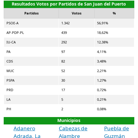
Resultados Votos por Partidos de San Juan del Puerto
Partidos
Votos
%
PSOE-A
1.342
56,91%
AP-PDP-PL
439
18,62%
IU-CA
292
12,38%
PA
97
4,11%
CDS
82
3,48%
MUC
52
2,21%
PSPA
30
1,27%
PRD
17
0,72%
LA
5
0,21%
PH
2
0,08%
Municipios
Adanero
Cabezas de
Puebla de
Adrada, La
Alambre
Guzmán