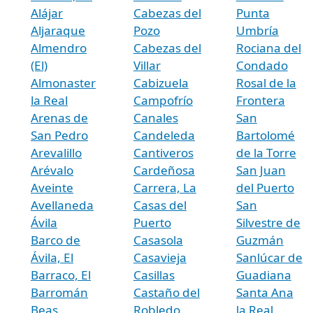
Alájar
Cabezas del
Punta
Aljaraque
Pozo
Umbría
Almendro
Cabezas del
Rociana del
(El)
Villar
Condado
Almonaster
Cabizuela
Rosal de la
la Real
Campofrío
Frontera
Arenas de
Canales
San
San Pedro
Candeleda
Bartolomé
Arevalillo
Cantiveros
de la Torre
Arévalo
Cardeñosa
San Juan
Aveinte
Carrera, La
del Puerto
Avellaneda
Casas del
San
Ávila
Puerto
Silvestre de
Barco de
Casasola
Guzmán
Ávila, El
Casavieja
Sanlúcar de
Barraco, El
Casillas
Guadiana
Barromán
Castaño del
Santa Ana
Beas
Robledo
la Real