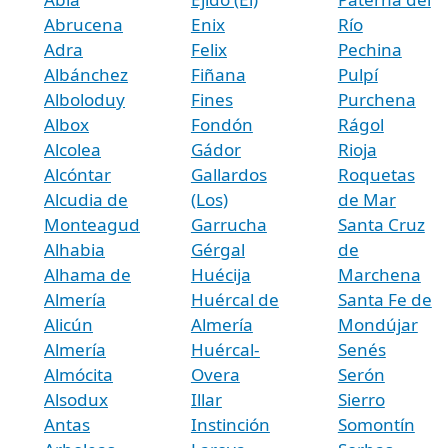
Abrucena
Enix
Río
Adra
Felix
Pechina
Albánchez
Fiñana
Pulpí
Alboloduy
Fines
Purchena
Albox
Fondón
Rágol
Alcolea
Gádor
Rioja
Alcóntar
Gallardos
Roquetas
Alcudia de
(Los)
de Mar
Monteagud
Garrucha
Santa Cruz
Alhabia
Gérgal
de
Alhama de
Huécija
Marchena
Almería
Huércal de
Santa Fe de
Alicún
Almería
Mondújar
Almería
Huércal-
Senés
Almócita
Overa
Serón
Alsodux
Illar
Sierro
Antas
Instinción
Somontín