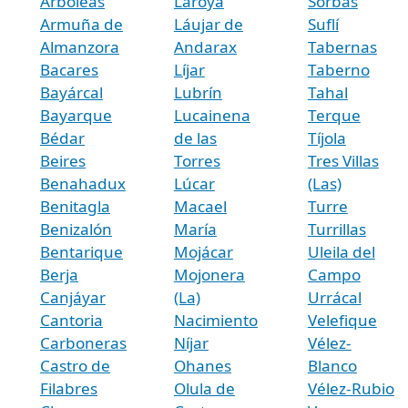
Arboleas
Laroya
Sorbas
Armuña de
Láujar de
Suflí
Almanzora
Andarax
Tabernas
Bacares
Líjar
Taberno
Bayárcal
Lubrín
Tahal
Bayarque
Lucainena
Terque
Bédar
de las
Tíjola
Beires
Torres
Tres Villas
Benahadux
Lúcar
(Las)
Benitagla
Macael
Turre
Benizalón
María
Turrillas
Bentarique
Mojácar
Uleila del
Berja
Mojonera
Campo
Canjáyar
(La)
Urrácal
Cantoria
Nacimiento
Velefique
Carboneras
Níjar
Vélez-
Castro de
Ohanes
Blanco
Filabres
Olula de
Vélez-Rubio