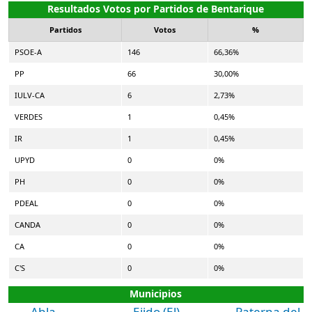
Resultados Votos por Partidos de Bentarique
Partidos
Votos
%
PSOE-A
146
66,36%
PP
66
30,00%
IULV-CA
6
2,73%
VERDES
1
0,45%
IR
1
0,45%
UPYD
0
0%
PH
0
0%
PDEAL
0
0%
CANDA
0
0%
CA
0
0%
C'S
0
0%
Municipios
Abla
Ejido (El)
Paterna del