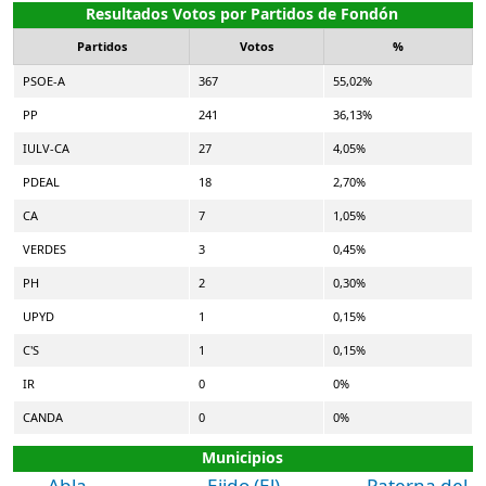
Resultados Votos por Partidos de Fondón
Partidos
Votos
%
PSOE-A
367
55,02%
PP
241
36,13%
IULV-CA
27
4,05%
PDEAL
18
2,70%
CA
7
1,05%
VERDES
3
0,45%
PH
2
0,30%
UPYD
1
0,15%
C'S
1
0,15%
IR
0
0%
CANDA
0
0%
Municipios
Abla
Ejido (El)
Paterna del