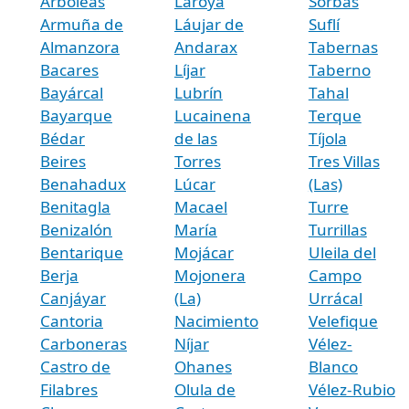
Arboleas
Laroya
Sorbas
Armuña de
Láujar de
Suflí
Almanzora
Andarax
Tabernas
Bacares
Líjar
Taberno
Bayárcal
Lubrín
Tahal
Bayarque
Lucainena
Terque
Bédar
de las
Tíjola
Beires
Torres
Tres Villas
Benahadux
Lúcar
(Las)
Benitagla
Macael
Turre
Benizalón
María
Turrillas
Bentarique
Mojácar
Uleila del
Berja
Mojonera
Campo
Canjáyar
(La)
Urrácal
Cantoria
Nacimiento
Velefique
Carboneras
Níjar
Vélez-
Castro de
Ohanes
Blanco
Filabres
Olula de
Vélez-Rubio