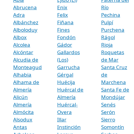
Abrucena
Enix
Río
Adra
Felix
Pechina
Albánchez
Fiñana
Pulpí
Alboloduy
Fines
Purchena
Albox
Fondón
Rágol
Alcolea
Gádor
Rioja
Alcóntar
Gallardos
Roquetas
Alcudia de
(Los)
de Mar
Monteagud
Garrucha
Santa Cruz
Alhabia
Gérgal
de
Alhama de
Huécija
Marchena
Almería
Huércal de
Santa Fe de
Alicún
Almería
Mondújar
Almería
Huércal-
Senés
Almócita
Overa
Serón
Alsodux
Illar
Sierro
Antas
Instinción
Somontín