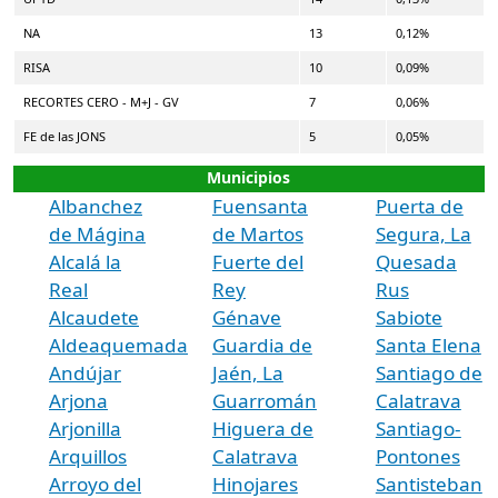
NA
13
0,12%
RISA
10
0,09%
RECORTES CERO - M+J - GV
7
0,06%
FE de las JONS
5
0,05%
Municipios
Albanchez
Fuensanta
Puerta de
de Mágina
de Martos
Segura, La
Alcalá la
Fuerte del
Quesada
Real
Rey
Rus
Alcaudete
Génave
Sabiote
Aldeaquemada
Guardia de
Santa Elena
Andújar
Jaén, La
Santiago de
Arjona
Guarromán
Calatrava
Arjonilla
Higuera de
Santiago-
Arquillos
Calatrava
Pontones
Arroyo del
Hinojares
Santisteban