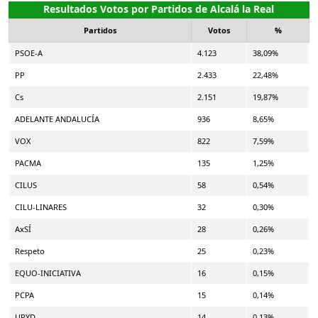
Resultados Votos por Partidos de Alcalá la Real
Partidos
Votos
%
PSOE-A
4.123
38,09%
PP
2.433
22,48%
Cs
2.151
19,87%
ADELANTE ANDALUCÍA
936
8,65%
VOX
822
7,59%
PACMA
135
1,25%
CILUS
58
0,54%
CILU-LINARES
32
0,30%
AxSÍ
28
0,26%
Respeto
25
0,23%
EQUO-INICIATIVA
16
0,15%
PCPA
15
0,14%
UPYD
14
0,13%