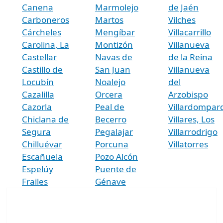
Canena
Marmolejo
de Jaén
Carboneros
Martos
Vilches
Cárcheles
Mengíbar
Villacarrillo
Carolina, La
Montizón
Villanueva
Castellar
Navas de
de la Reina
Castillo de
San Juan
Villanueva
Locubín
Noalejo
del
Cazalilla
Orcera
Arzobispo
Cazorla
Peal de
Villardompar
Chiclana de
Becerro
Villares, Los
Segura
Pegalajar
Villarrodrigo
Chilluévar
Porcuna
Villatorres
Escañuela
Pozo Alcón
Espelúy
Puente de
Frailes
Génave