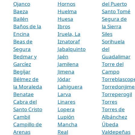
Ojanco
Hornos
del Puerto
Baeza
Huelma
Santo Tomé
Bailén
Huesa
Segura de
Baños de la
Ibros
la Sierra
Encina
Iruela, La
Siles
Beas de
Iznatoraf
Sorihuela
Segura
Jabalquinto
del
Bedmar y
Jaén
Guadalimar
Garcíez
Jamilena
Torre del
Begíjar
Jimena
Campo
Bélmez de
Jódar
Torreblascop
la Moraleda
Lahiguera
Torredonjim
Benatae
Larva
Torreperogil
Cabra del
Linares
Torres
Santo Cristo
Lopera
Torres de
Cambil
Lupión
Albánchez
Campillo de
Mancha
Úbeda
Arenas
Real
Valdepeñas