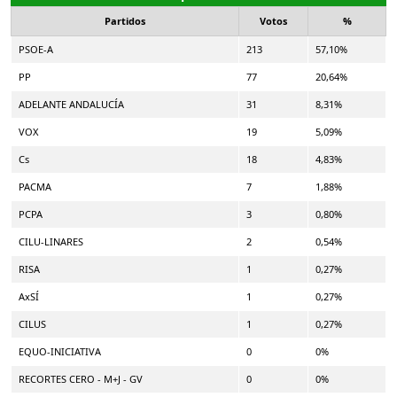
Partidos
Votos
%
PSOE-A
213
57,10%
PP
77
20,64%
ADELANTE ANDALUCÍA
31
8,31%
VOX
19
5,09%
Cs
18
4,83%
PACMA
7
1,88%
PCPA
3
0,80%
CILU-LINARES
2
0,54%
RISA
1
0,27%
AxSÍ
1
0,27%
CILUS
1
0,27%
EQUO-INICIATIVA
0
0%
RECORTES CERO - M+J - GV
0
0%