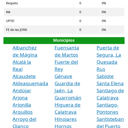
Respeto
0
0%
NA
0
0%
UPYD
0
0%
FE de las JONS
0
0%
Municipios
Albanchez
Fuensanta
Puerta de
de Mágina
de Martos
Segura, La
Alcalá la
Fuerte del
Quesada
Real
Rey
Rus
Alcaudete
Génave
Sabiote
Aldeaquemada
Guardia de
Santa Elena
Andújar
Jaén, La
Santiago de
Arjona
Guarromán
Calatrava
Arjonilla
Higuera de
Santiago-
Arquillos
Calatrava
Pontones
Arroyo del
Hinojares
Santisteban
Ojanco
Hornos
del Puerto