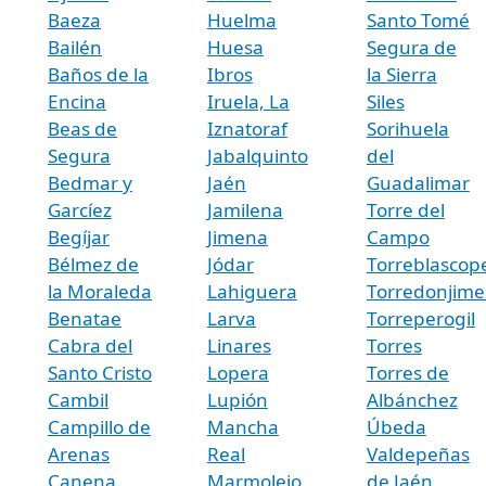
Baeza
Huelma
Santo Tomé
Bailén
Huesa
Segura de
Baños de la
Ibros
la Sierra
Encina
Iruela, La
Siles
Beas de
Iznatoraf
Sorihuela
Segura
Jabalquinto
del
Bedmar y
Jaén
Guadalimar
Garcíez
Jamilena
Torre del
Begíjar
Jimena
Campo
Bélmez de
Jódar
Torreblascop
la Moraleda
Lahiguera
Torredonjim
Benatae
Larva
Torreperogil
Cabra del
Linares
Torres
Santo Cristo
Lopera
Torres de
Cambil
Lupión
Albánchez
Campillo de
Mancha
Úbeda
Arenas
Real
Valdepeñas
Canena
Marmolejo
de Jaén