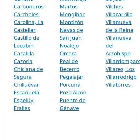
Carboneros
Martos
Vilches
Cárcheles
Mengíbar
Villacarrillo
Carolina, La
Montizón
Villanueva
Castellar
Navas de
de la Reina
Castillo de
San Juan
Villanueva
Locubín
Noalejo
del
Cazalilla
Orcera
Arzobispo
Cazorla
Peal de
Villardompar
Chiclana de
Becerro
Villares, Los
Segura
Pegalajar
Villarrodrigo
Chilluévar
Porcuna
Villatorres
Escañuela
Pozo Alcón
Espelúy
Puente de
Frailes
Génave