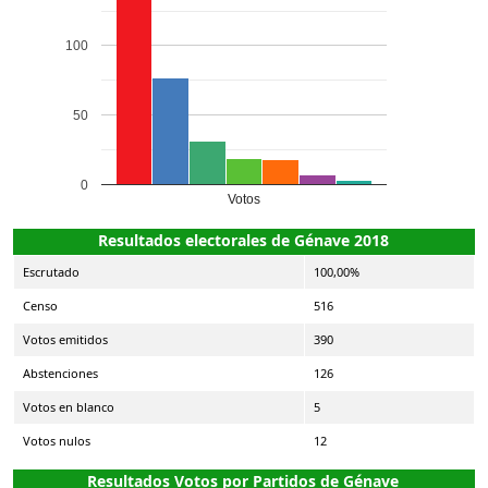
100
50
0
Votos
Resultados electorales de Génave 2018
Escrutado
100,00%
Censo
516
Votos emitidos
390
Abstenciones
126
Votos en blanco
5
Votos nulos
12
Resultados Votos por Partidos de Génave