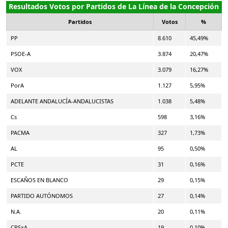
Resultados Votos por Partidos de La Línea de la Concepción
Partidos
Votos
%
PP
8.610
45,49%
PSOE-A
3.874
20,47%
VOX
3.079
16,27%
PorA
1.127
5,95%
ADELANTE ANDALUCÍA-ANDALUCISTAS
1.038
5,48%
Cs
598
3,16%
PACMA
327
1,73%
AL
95
0,50%
PCTE
31
0,16%
ESCAÑOS EN BLANCO
29
0,15%
PARTIDO AUTÓNOMOS
27
0,14%
N.A.
20
0,11%
CRSxA
19
0,10%