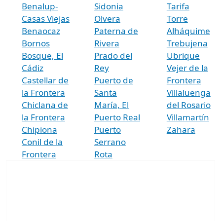
Benalup-
Sidonia
Tarifa
Casas Viejas
Olvera
Torre
Benaocaz
Paterna de
Alháquime
Bornos
Rivera
Trebujena
Bosque, El
Prado del
Ubrique
Cádiz
Rey
Vejer de la
Castellar de
Puerto de
Frontera
la Frontera
Santa
Villaluenga
Chiclana de
María, El
del Rosario
la Frontera
Puerto Real
Villamartín
Chipiona
Puerto
Zahara
Conil de la
Serrano
Frontera
Rota