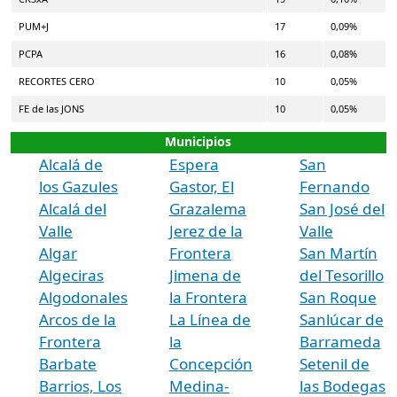
PUM+J
17
0,09%
PCPA
16
0,08%
RECORTES CERO
10
0,05%
FE de las JONS
10
0,05%
Municipios
Alcalá de
Espera
San
los Gazules
Gastor, El
Fernando
Alcalá del
Grazalema
San José del
Valle
Jerez de la
Valle
Algar
Frontera
San Martín
Algeciras
Jimena de
del Tesorillo
Algodonales
la Frontera
San Roque
Arcos de la
La Línea de
Sanlúcar de
Frontera
la
Barrameda
Barbate
Concepción
Setenil de
Barrios, Los
Medina-
las Bodegas