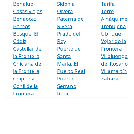
Benalup-
Sidonia
Tarifa
Casas Viejas
Olvera
Torre
Benaocaz
Paterna de
Alháquime
Bornos
Rivera
Trebujena
Bosque, El
Prado del
Ubrique
Cádiz
Rey
Vejer de la
Castellar de
Puerto de
Frontera
la Frontera
Santa
Villaluenga
Chiclana de
María, El
del Rosario
la Frontera
Puerto Real
Villamartín
Chipiona
Puerto
Zahara
Conil de la
Serrano
Frontera
Rota