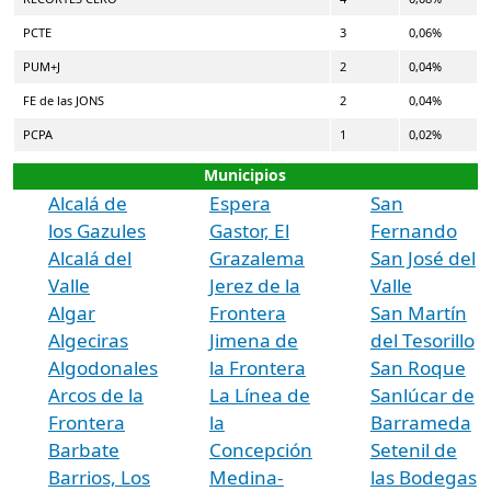
PCTE
3
0,06%
PUM+J
2
0,04%
FE de las JONS
2
0,04%
PCPA
1
0,02%
Municipios
Alcalá de
Espera
San
los Gazules
Gastor, El
Fernando
Alcalá del
Grazalema
San José del
Valle
Jerez de la
Valle
Algar
Frontera
San Martín
Algeciras
Jimena de
del Tesorillo
Algodonales
la Frontera
San Roque
Arcos de la
La Línea de
Sanlúcar de
Frontera
la
Barrameda
Barbate
Concepción
Setenil de
Barrios, Los
Medina-
las Bodegas