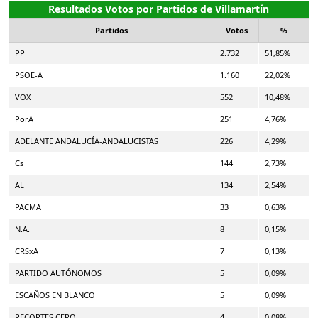
Resultados Votos por Partidos de Villamartín
Partidos
Votos
%
PP
2.732
51,85%
PSOE-A
1.160
22,02%
VOX
552
10,48%
PorA
251
4,76%
ADELANTE ANDALUCÍA-ANDALUCISTAS
226
4,29%
Cs
144
2,73%
AL
134
2,54%
PACMA
33
0,63%
N.A.
8
0,15%
CRSxA
7
0,13%
PARTIDO AUTÓNOMOS
5
0,09%
ESCAÑOS EN BLANCO
5
0,09%
RECORTES CERO
4
0,08%