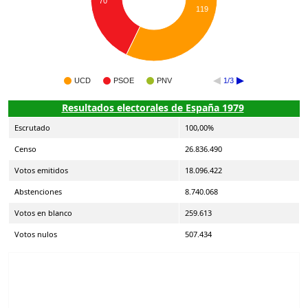
70
119
UCD
PSOE
PNV
1/3
Resultados electorales de España 1979
Escrutado
100,00%
Censo
26.836.490
Votos emitidos
18.096.422
Abstenciones
8.740.068
Votos en blanco
259.613
Votos nulos
507.434