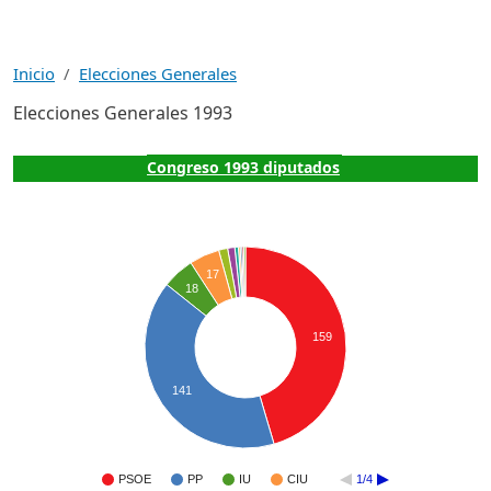
Inicio
Elecciones Generales
Elecciones Generales 1993
Congreso 1993 diputados
17
18
159
141
PSOE
PP
IU
CIU
1/4