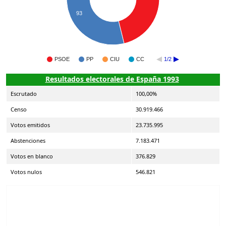
93
PSOE
PP
CIU
CC
1/2
Resultados electorales de España 1993
Escrutado
100,00%
Censo
30.919.466
Votos emitidos
23.735.995
Abstenciones
7.183.471
Votos en blanco
376.829
Votos nulos
546.821