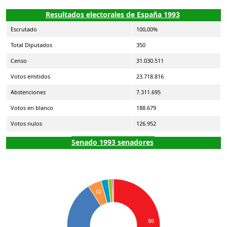
Resultados electorales de España 1993
Escrutado
100,00%
Total Diputados
350
Censo
31.030.511
Votos emitidos
23.718.816
Abstenciones
7.311.695
Votos en blanco
188.679
Votos nulos
126.952
Senado 1993 senadores
10
96