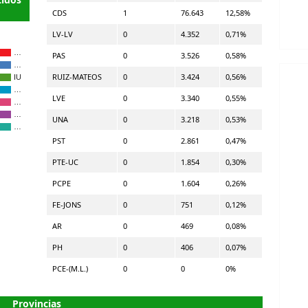
CDS
1
76.643
12,58%
LV-LV
0
4.352
0,71%
…
PAS
0
3.526
0,58%
…
RUIZ-MATEOS
0
3.424
0,56%
IU
…
LVE
0
3.340
0,55%
…
…
UNA
0
3.218
0,53%
…
PST
0
2.861
0,47%
PTE-UC
0
1.854
0,30%
PCPE
0
1.604
0,26%
FE-JONS
0
751
0,12%
AR
0
469
0,08%
PH
0
406
0,07%
PCE-(M.L.)
0
0
0%
Provincias