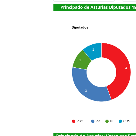
Principado de Asturias Diputados 1
Diputados
1
1
4
3
PSOE
PP
IU
CDS
Principado de Asturias: Votos por Par