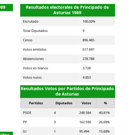
989
Resultados electorales de Principado de
Asturias 1989
Escrutado
100,00%
Total Diputados
9
Censo
896.485
Votos emitidos
617.697
Abstenciones
278.788
Votos en blanco
3.728
Votos nulos
4.853
Resultados Votos por Partidos de Principado
de Asturias
Partidos
Diputados
Votos
%
PSOE
4
248.584
40,81%
PP
3
162.590
26,69%
IU
1
95.494
15,68%
tidos