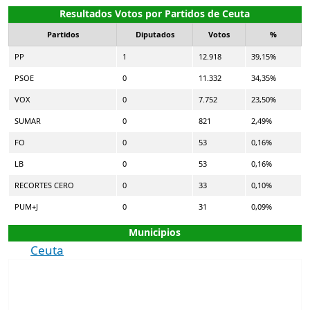
Resultados Votos por Partidos de Ceuta
Partidos
Diputados
Votos
%
PP
1
12.918
39,15%
PSOE
0
11.332
34,35%
VOX
0
7.752
23,50%
SUMAR
0
821
2,49%
FO
0
53
0,16%
LB
0
53
0,16%
RECORTES CERO
0
33
0,10%
PUM+J
0
31
0,09%
Municipios
Ceuta