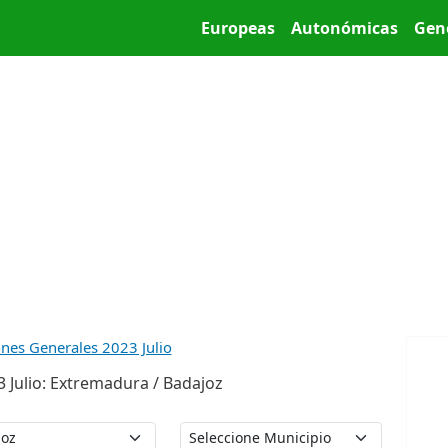
Pasar al contenido principal
Main menu
Europeas
Autonómicas
Gen
ones Generales 2023 Julio
 Julio: Extremadura / Badajoz