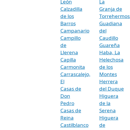
León
La
Calzadilla
Granja de
de los
Torrehermos
Barros
Guadiana
Campanario
del
Campillo
Caudillo
de
Guareña
Llerena
Haba, La
Capilla
Helechosa
Carmonita
de los
Carrascalejo,
Montes
El
Herrera
Casas de
del Duque
Don
Higuera
Pedro
de la
Casas de
Serena
Reina
Higuera
Castilblanco
de