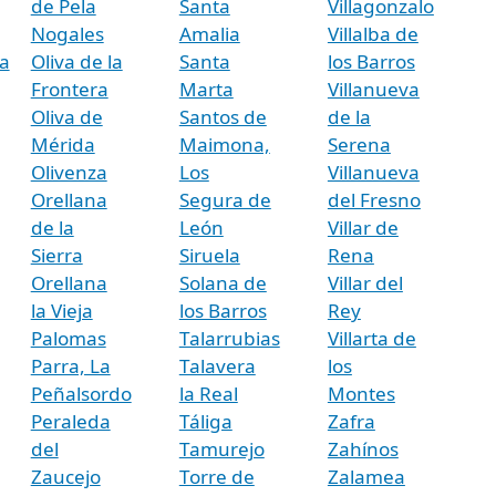
de Pela
Santa
Villagonzalo
Nogales
Amalia
Villalba de
a
Oliva de la
Santa
los Barros
Frontera
Marta
Villanueva
Oliva de
Santos de
de la
Mérida
Maimona,
Serena
Olivenza
Los
Villanueva
Orellana
Segura de
del Fresno
de la
León
Villar de
Sierra
Siruela
Rena
Orellana
Solana de
Villar del
la Vieja
los Barros
Rey
Palomas
Talarrubias
Villarta de
Parra, La
Talavera
los
Peñalsordo
la Real
Montes
Peraleda
Táliga
Zafra
del
Tamurejo
Zahínos
Zaucejo
Torre de
Zalamea