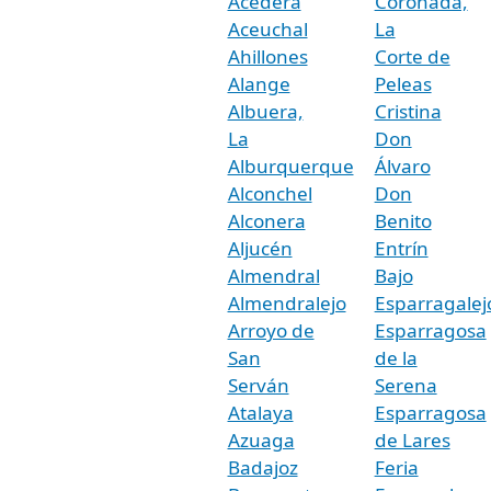
Acedera
Coronada,
Aceuchal
La
Ahillones
Corte de
Alange
Peleas
Albuera,
Cristina
La
Don
Alburquerque
Álvaro
Alconchel
Don
Alconera
Benito
Aljucén
Entrín
Almendral
Bajo
Almendralejo
Esparragalej
Arroyo de
Esparragosa
San
de la
Serván
Serena
Atalaya
Esparragosa
Azuaga
de Lares
Badajoz
Feria