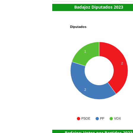
Badajoz Diputados 2023
Diputados
1
2
2
PSOE
PP
VOX
Badajoz: Votos por Partidos 2023