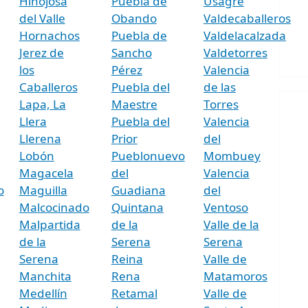
Hinojosa
Puebla de
Usagre
del Valle
Obando
Valdecaballeros
Hornachos
Puebla de
Valdelacalzada
Jerez de
Sancho
Valdetorres
los
Pérez
Valencia
Caballeros
Puebla del
de las
Lapa, La
Maestre
Torres
Llera
Puebla del
Valencia
Llerena
Prior
del
Lobón
Pueblonuevo
Mombuey
Magacela
del
Valencia
o
Maguilla
Guadiana
del
Malcocinado
Quintana
Ventoso
Malpartida
de la
Valle de la
de la
Serena
Serena
Serena
Reina
Valle de
Manchita
Rena
Matamoros
Medellín
Retamal
Valle de