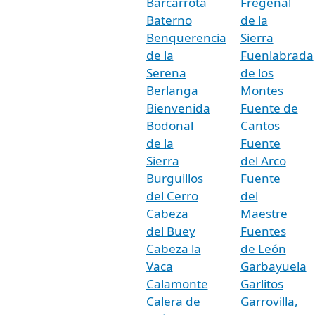
Barcarrota
Fregenal
Baterno
de la
Benquerencia
Sierra
de la
Fuenlabrada
Serena
de los
Berlanga
Montes
Bienvenida
Fuente de
Bodonal
Cantos
de la
Fuente
Sierra
del Arco
Burguillos
Fuente
del Cerro
del
Cabeza
Maestre
del Buey
Fuentes
Cabeza la
de León
Vaca
Garbayuela
Calamonte
Garlitos
Calera de
Garrovilla,