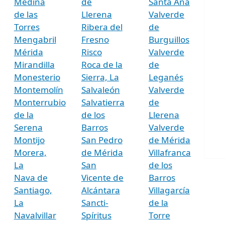
Medina
de
Santa Ana
de las
Llerena
Valverde
Torres
Ribera del
de
Mengabril
Fresno
Burguillos
Mérida
Risco
Valverde
Mirandilla
Roca de la
de
Monesterio
Sierra, La
Leganés
Montemolín
Salvaleón
Valverde
Monterrubio
Salvatierra
de
de la
de los
Llerena
Serena
Barros
Valverde
Montijo
San Pedro
de Mérida
Morera,
de Mérida
Villafranca
La
San
de los
Nava de
Vicente de
Barros
Santiago,
Alcántara
Villagarcía
La
Sancti-
de la
Navalvillar
Spíritus
Torre