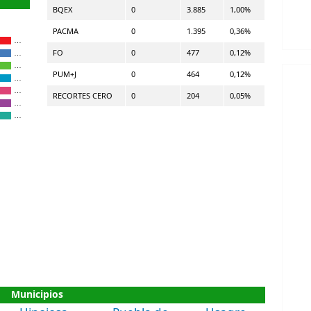
BQEX
0
3.885
1,00%
PACMA
0
1.395
0,36%
…
FO
0
477
0,12%
…
…
PUM+J
0
464
0,12%
…
…
RECORTES CERO
0
204
0,05%
…
…
Municipios