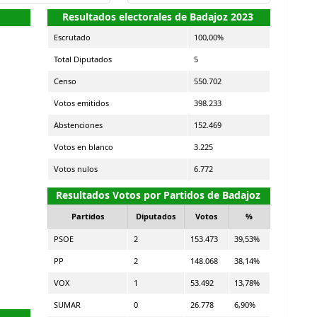
Resultados electorales de Badajoz 2023
Escrutado
100,00%
Total Diputados
5
Censo
550.702
Votos emitidos
398.233
Abstenciones
152.469
Votos en blanco
3.225
Votos nulos
6.772
Resultados Votos por Partidos de Badajoz
Partidos
Diputados
Votos
%
PSOE
2
153.473
39,53%
PP
2
148.068
38,14%
VOX
1
53.492
13,78%
SUMAR
0
26.778
6,90%