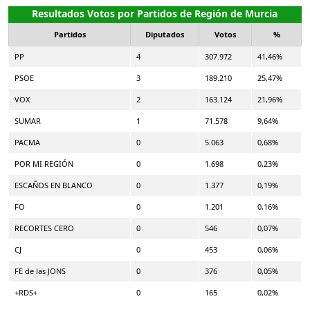
Resultados Votos por Partidos de Región de Murcia
Partidos
Diputados
Votos
%
PP
4
307.972
41,46%
PSOE
3
189.210
25,47%
VOX
2
163.124
21,96%
SUMAR
1
71.578
9,64%
PACMA
0
5.063
0,68%
POR MI REGIÓN
0
1.698
0,23%
ESCAÑOS EN BLANCO
0
1.377
0,19%
FO
0
1.201
0,16%
RECORTES CERO
0
546
0,07%
CJ
0
453
0,06%
FE de las JONS
0
376
0,05%
+RDS+
0
165
0,02%