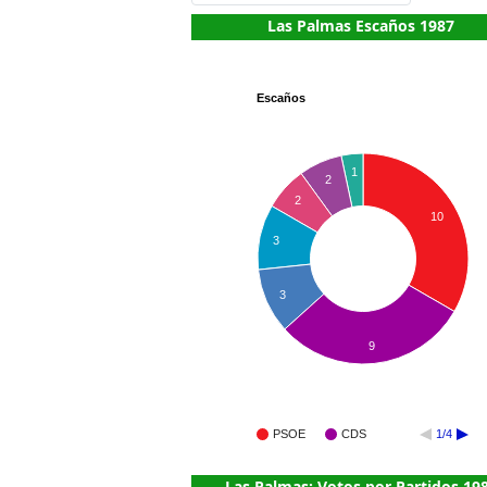
Las Palmas Escaños 1987
Escaños
1
2
2
10
3
3
9
PSOE
CDS
1/4
Las Palmas: Votos por Partidos 19