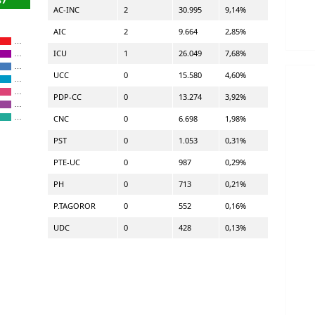
AC-INC
2
30.995
9,14%
AIC
2
9.664
2,85%
…
ICU
1
26.049
7,68%
…
…
UCC
0
15.580
4,60%
…
…
PDP-CC
0
13.274
3,92%
…
…
CNC
0
6.698
1,98%
PST
0
1.053
0,31%
PTE-UC
0
987
0,29%
PH
0
713
0,21%
P.TAGOROR
0
552
0,16%
UDC
0
428
0,13%