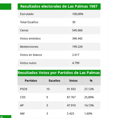
Resultados electorales de Las Palmas 1987
Escrutado
100,00%
Total Escaños
30
Censo
545.666
Votos emitidos
346.442
Abstenciones
199.224
Votos en blanco
2.617
Votos nulos
4.799
Resultados Votos por Partidos de Las Palmas
Partidos
Escaños
Votos
%
PSOE
10
91.933
27,12%
CDS
9
87.767
25,89%
AP
3
47.910
14,13%
AM
3
5.423
1,60%
87