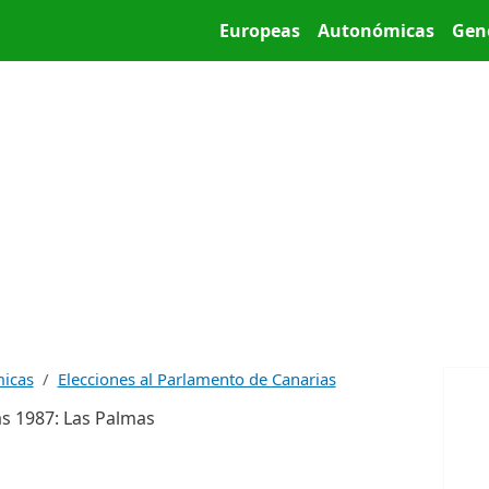
Pasar al contenido principal
Main menu
Europeas
Autonómicas
Gen
micas
Elecciones al Parlamento de Canarias
as 1987: Las Palmas