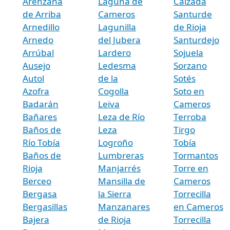
Arenzana
Laguna de
Calzada
de Arriba
Cameros
Santurde
Arnedillo
Lagunilla
de Rioja
Arnedo
del Jubera
Santurdejo
Arrúbal
Lardero
Sojuela
Ausejo
Ledesma
Sorzano
Autol
de la
Sotés
Azofra
Cogolla
Soto en
Badarán
Leiva
Cameros
Bañares
Leza de Río
Terroba
Baños de
Leza
Tirgo
Río Tobía
Logroño
Tobía
Baños de
Lumbreras
Tormantos
Rioja
Manjarrés
Torre en
Berceo
Mansilla de
Cameros
Bergasa
la Sierra
Torrecilla
Bergasillas
Manzanares
en Cameros
Bajera
de Rioja
Torrecilla