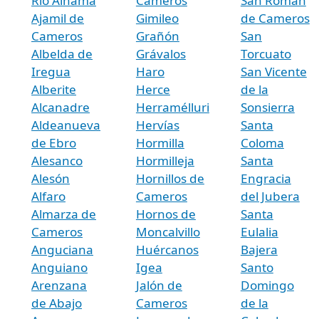
Río Alhama
Cameros
San Román
Ajamil de
Gimileo
de Cameros
Cameros
Grañón
San
Albelda de
Grávalos
Torcuato
Iregua
Haro
San Vicente
Alberite
Herce
de la
Alcanadre
Herramélluri
Sonsierra
Aldeanueva
Hervías
Santa
de Ebro
Hormilla
Coloma
Alesanco
Hormilleja
Santa
Alesón
Hornillos de
Engracia
Alfaro
Cameros
del Jubera
Almarza de
Hornos de
Santa
Cameros
Moncalvillo
Eulalia
Anguciana
Huércanos
Bajera
Anguiano
Igea
Santo
Arenzana
Jalón de
Domingo
de Abajo
Cameros
de la