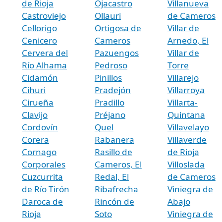
de Rioja
Ojacastro
Villanueva
Castroviejo
Ollauri
de Cameros
Cellorigo
Ortigosa de
Villar de
Cenicero
Cameros
Arnedo, El
Cervera del
Pazuengos
Villar de
Río Alhama
Pedroso
Torre
Cidamón
Pinillos
Villarejo
Cihuri
Pradejón
Villarroya
Cirueña
Pradillo
Villarta-
Clavijo
Préjano
Quintana
Cordovín
Quel
Villavelayo
Corera
Rabanera
Villaverde
Cornago
Rasillo de
de Rioja
Corporales
Cameros, El
Villoslada
Cuzcurrita
Redal, El
de Cameros
de Río Tirón
Ribafrecha
Viniegra de
Daroca de
Rincón de
Abajo
Rioja
Soto
Viniegra de