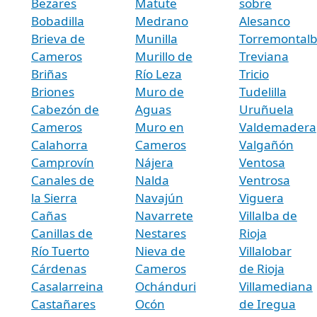
Bezares
Matute
sobre
Bobadilla
Medrano
Alesanco
Brieva de
Munilla
Torremontal
Cameros
Murillo de
Treviana
Briñas
Río Leza
Tricio
Briones
Muro de
Tudelilla
Cabezón de
Aguas
Uruñuela
Cameros
Muro en
Valdemadera
Calahorra
Cameros
Valgañón
Camprovín
Nájera
Ventosa
Canales de
Nalda
Ventrosa
la Sierra
Navajún
Viguera
Cañas
Navarrete
Villalba de
Canillas de
Nestares
Rioja
Río Tuerto
Nieva de
Villalobar
Cárdenas
Cameros
de Rioja
Casalarreina
Ochánduri
Villamediana
Castañares
Ocón
de Iregua