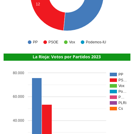
12
PP
PSOE
Vox
Podemos-IU
La Rioja: Votos por Partidos 2023
80.000
PP
PS…
Vox
Po…
60.000
P…
PLRi
Cs
40.000