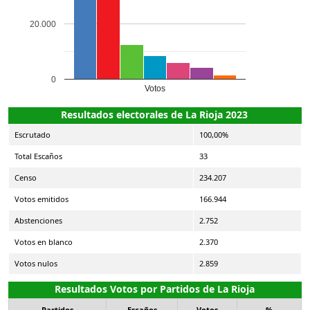
20.000
0
Votos
Resultados electorales de La Rioja 2023
Escrutado
100,00%
Total Escaños
33
Censo
234.207
Votos emitidos
166.944
Abstenciones
2.752
Votos en blanco
2.370
Votos nulos
2.859
Resultados Votos por Partidos de La Rioja
Partidos
Escaños
Votos
%