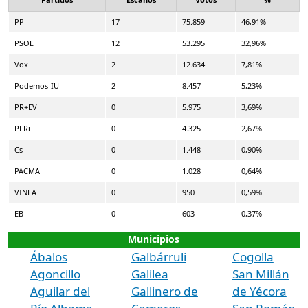
PP
17
75.859
46,91%
PSOE
12
53.295
32,96%
Vox
2
12.634
7,81%
Podemos-IU
2
8.457
5,23%
PR+EV
0
5.975
3,69%
PLRi
0
4.325
2,67%
Cs
0
1.448
0,90%
PACMA
0
1.028
0,64%
VINEA
0
950
0,59%
EB
0
603
0,37%
Municipios
Ábalos
Galbárruli
Cogolla
Agoncillo
Galilea
San Millán
Aguilar del
Gallinero de
de Yécora