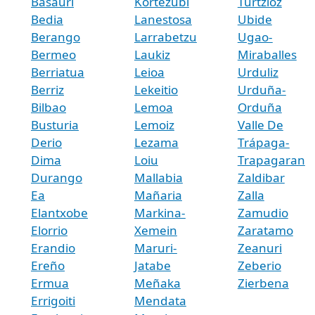
Basauri
Kortezubi
Turtzioz
Bedia
Lanestosa
Ubide
Berango
Larrabetzu
Ugao-
Bermeo
Laukiz
Miraballes
Berriatua
Leioa
Urduliz
Berriz
Lekeitio
Urduña-
Bilbao
Lemoa
Orduña
Busturia
Lemoiz
Valle De
Derio
Lezama
Trápaga-
Dima
Loiu
Trapagaran
Durango
Mallabia
Zaldibar
Ea
Mañaria
Zalla
Elantxobe
Markina-
Zamudio
Elorrio
Xemein
Zaratamo
Erandio
Maruri-
Zeanuri
Ereño
Jatabe
Zeberio
Ermua
Meñaka
Zierbena
Errigoiti
Mendata