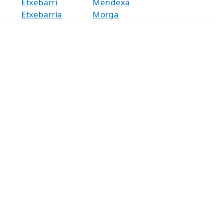
Etxebarri
Mendexa
Etxebarria
Morga