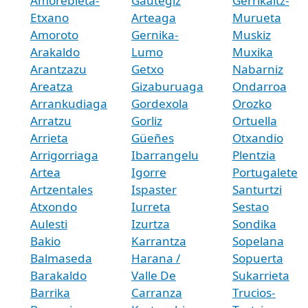
Amorebieta-
Gautegiz
Gerrikaitz-
Etxano
Arteaga
Murueta
Amoroto
Gernika-
Muskiz
Arakaldo
Lumo
Muxika
Arantzazu
Getxo
Nabarniz
Areatza
Gizaburuaga
Ondarroa
Arrankudiaga
Gordexola
Orozko
Arratzu
Gorliz
Ortuella
Arrieta
Güeñes
Otxandio
Arrigorriaga
Ibarrangelu
Plentzia
Artea
Igorre
Portugalete
Artzentales
Ispaster
Santurtzi
Atxondo
Iurreta
Sestao
Aulesti
Izurtza
Sondika
Bakio
Karrantza
Sopelana
Balmaseda
Harana /
Sopuerta
Barakaldo
Valle De
Sukarrieta
Barrika
Carranza
Trucios-