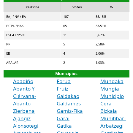
Partidos
Votos
%
EAJ-PNV / EA
107
55,15%
PCTV-EHAK
65
33,51%
PSE-EE/PSOE
11
5,67%
PP
5
2,58%
EB
4
2,06%
ARALAR
2
1,03%
Municipios
Abadiño
Forua
Mundaka
Abanto Y
Fruiz
Mungia
Ciérvana-
Galdakao
Municipio
Abanto
Galdames
Cera
Zierbena
Gamiz-Fika
Bizkaia
Ajangiz
Garai
Munitibar-
Alonsotegi
Gatika
Arbatzegi