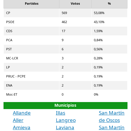
Partidos
Votos
%
CP
569
53,08%
PSOE
462
43,10%
CDS
17
1,59%
PCA
9
0,84%
PST
6
0,56%
MC-LCR
3
0,28%
LP
2
0,19%
PRUC - PCPE
2
0,19%
ENA
2
0,19%
Moc-ET
0
0%
Municipios
Allande
Illas
San Martín
Aller
Langreo
de Oscos
Amieva
Laviana
San Martín