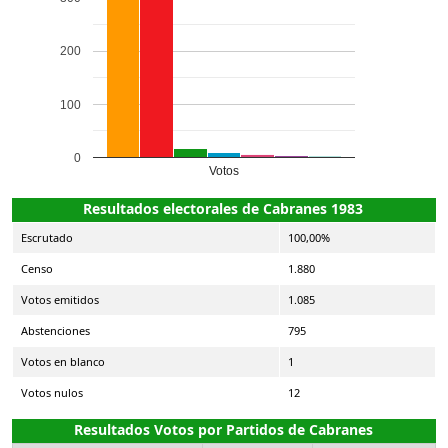
200
100
0
Votos
Resultados electorales de Cabranes 1983
Escrutado
100,00%
Censo
1.880
Votos emitidos
1.085
Abstenciones
795
Votos en blanco
1
Votos nulos
12
Resultados Votos por Partidos de Cabranes