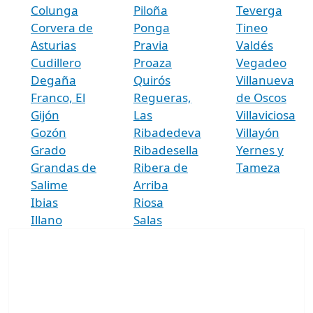
Colunga
Piloña
Teverga
Corvera de
Ponga
Tineo
Asturias
Pravia
Valdés
Cudillero
Proaza
Vegadeo
Degaña
Quirós
Villanueva
Franco, El
Regueras,
de Oscos
Gijón
Las
Villaviciosa
Gozón
Ribadedeva
Villayón
Grado
Ribadesella
Yernes y
Grandas de
Ribera de
Tameza
Salime
Arriba
Ibias
Riosa
Illano
Salas