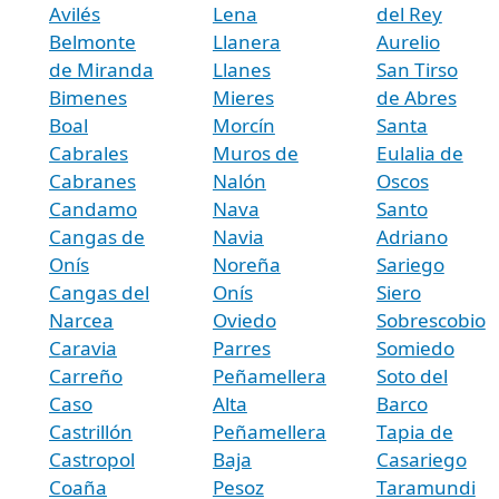
Avilés
Lena
del Rey
Belmonte
Llanera
Aurelio
de Miranda
Llanes
San Tirso
Bimenes
Mieres
de Abres
Boal
Morcín
Santa
Cabrales
Muros de
Eulalia de
Cabranes
Nalón
Oscos
Candamo
Nava
Santo
Cangas de
Navia
Adriano
Onís
Noreña
Sariego
Cangas del
Onís
Siero
Narcea
Oviedo
Sobrescobio
Caravia
Parres
Somiedo
Carreño
Peñamellera
Soto del
Caso
Alta
Barco
Castrillón
Peñamellera
Tapia de
Castropol
Baja
Casariego
Coaña
Pesoz
Taramundi