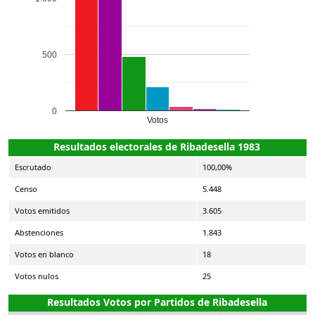
500
0
Votos
Resultados electorales de Ribadesella 1983
Escrutado
100,00%
Censo
5.448
Votos emitidos
3.605
Abstenciones
1.843
Votos en blanco
18
Votos nulos
25
Resultados Votos por Partidos de Ribadesella