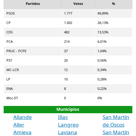
Partidos
Votos
%
PSOE
1.777
49,89%
CP
1.002
28,13%
CDS
482
13,53%
PCA
214
6,01%
PRUC - PCPE
37
1,04%
PST
20
0,56%
MC-LCR
12
0,34%
LP
10
0,28%
ENA
8
0,22%
Moc-ET
0
0%
Municipios
Allande
Illas
San Martín
Aller
Langreo
de Oscos
Amieva
Laviana
San Martín