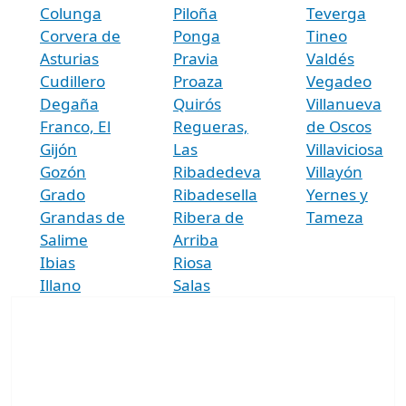
Colunga
Piloña
Teverga
Corvera de
Ponga
Tineo
Asturias
Pravia
Valdés
Cudillero
Proaza
Vegadeo
Degaña
Quirós
Villanueva
Franco, El
Regueras,
de Oscos
Gijón
Las
Villaviciosa
Gozón
Ribadedeva
Villayón
Grado
Ribadesella
Yernes y
Grandas de
Ribera de
Tameza
Salime
Arriba
Ibias
Riosa
Illano
Salas