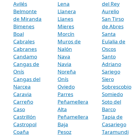
Avilés
Lena
del Rey
Belmonte
Llanera
Aurelio
de Miranda
Llanes
San Tirso
Bimenes
Mieres
de Abres
Boal
Morcín
Santa
Cabrales
Muros de
Eulalia de
Cabranes
Nalón
Oscos
Candamo
Nava
Santo
Cangas de
Navia
Adriano
Onís
Noreña
Sariego
Cangas del
Onís
Siero
Narcea
Oviedo
Sobrescobio
Caravia
Parres
Somiedo
Carreño
Peñamellera
Soto del
Caso
Alta
Barco
Castrillón
Peñamellera
Tapia de
Castropol
Baja
Casariego
Coaña
Pesoz
Taramundi