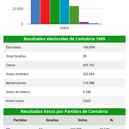
20.000
0
Votos
Resultados electorales de Cantabria 1995
Escrutado
100,00%
Total Escaños
39
Censo
435.752
Votos emitidos
322.654
Abstenciones
113.098
Votos en blanco
6.186
Votos nulos
2.622
Resultados Votos por Partidos de Cantabria
Partidos
Escaños
Votos
%