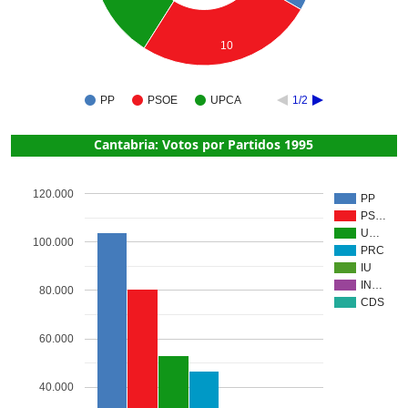
10
PP
PSOE
UPCA
1/2
Cantabria: Votos por Partidos 1995
120.000
PP
PS…
U…
100.000
PRC
IU
IN…
80.000
CDS
60.000
40.000