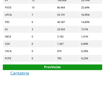
PP
13
104.008
33,14%
PSOE
10
80.464
25,64%
UPCA
7
53.191
16,95%
PRC
6
46.587
14,84%
IU
3
23.563
7,51%
INCA
0
3.182
1,01%
CDS
0
1.267
0,40%
CRCA
0
879
0,28%
PCPE
0
705
0,22%
Provincias
Cantabria