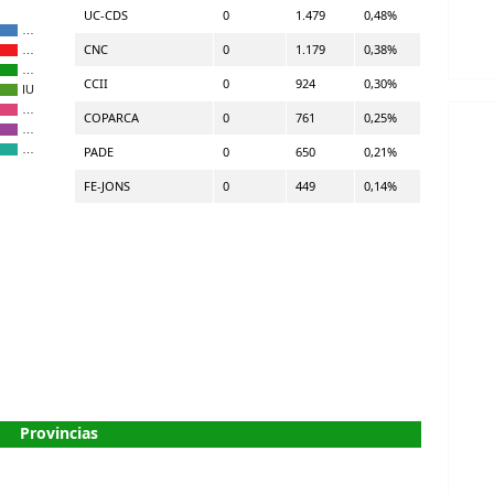
UC-CDS
0
1.479
0,48%
…
CNC
0
1.179
0,38%
…
…
CCII
0
924
0,30%
IU
…
COPARCA
0
761
0,25%
…
…
PADE
0
650
0,21%
FE-JONS
0
449
0,14%
Provincias