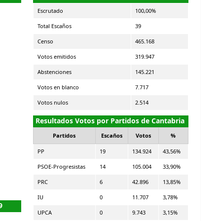
Escrutado
100,00%
Total Escaños
39
Censo
465.168
Votos emitidos
319.947
Abstenciones
145.221
Votos en blanco
7.717
Votos nulos
2.514
Resultados Votos por Partidos de Cantabria
Partidos
Escaños
Votos
%
PP
19
134.924
43,56%
PSOE-Progresistas
14
105.004
33,90%
PRC
6
42.896
13,85%
IU
0
11.707
3,78%
9
UPCA
0
9.743
3,15%