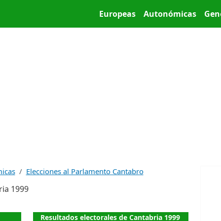
Pasar al contenido principal
Main menu
Europeas
Autonómicas
Gen
micas
Elecciones al Parlamento Cantabro
ria 1999
Resultados electorales de Cantabria 1999