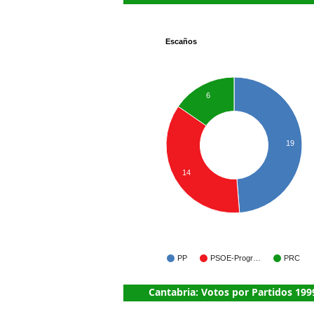
Escaños
6
19
14
PP
PSOE-Progr…
PRC
Cantabria: Votos por Partidos 199