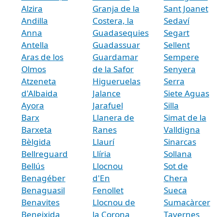
Alzira
Granja de la
Sant Joanet
Andilla
Costera, la
Sedaví
Anna
Guadasequies
Segart
Antella
Guadassuar
Sellent
Aras de los
Guardamar
Sempere
Olmos
de la Safor
Senyera
Atzeneta
Higueruelas
Serra
d'Albaida
Jalance
Siete Aguas
Ayora
Jarafuel
Silla
Barx
Llanera de
Simat de la
Barxeta
Ranes
Valldigna
Bèlgida
Llaurí
Sinarcas
Bellreguard
Llíria
Sollana
Bellús
Llocnou
Sot de
Benagéber
d'En
Chera
Benaguasil
Fenollet
Sueca
Benavites
Llocnou de
Sumacàrcer
Beneixida
la Corona
Tavernes