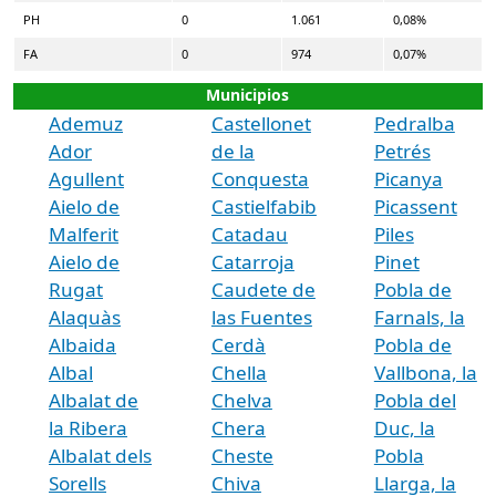
PH
0
1.061
0,08%
FA
0
974
0,07%
Municipios
Ademuz
Castellonet
Pedralba
Ador
de la
Petrés
Agullent
Conquesta
Picanya
Aielo de
Castielfabib
Picassent
Malferit
Catadau
Piles
Aielo de
Catarroja
Pinet
Rugat
Caudete de
Pobla de
Alaquàs
las Fuentes
Farnals, la
Albaida
Cerdà
Pobla de
Albal
Chella
Vallbona, la
Albalat de
Chelva
Pobla del
la Ribera
Chera
Duc, la
Albalat dels
Cheste
Pobla
Sorells
Chiva
Llarga, la