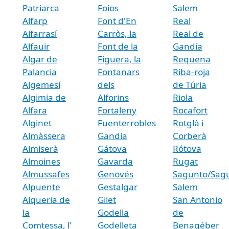
Patriarca
Foios
Salem
Alfarp
Font d'En
Real
Alfarrasí
Carròs, la
Real de
Alfauir
Font de la
Gandía
Algar de
Figuera, la
Requena
Palancia
Fontanars
Riba-roja
Algemesí
dels
de Túria
Algimia de
Alforins
Riola
Alfara
Fortaleny
Rocafort
Alginet
Fuenterrobles
Rotglà i
Almàssera
Gandia
Corberà
Almiserà
Gátova
Rótova
Almoines
Gavarda
Rugat
Almussafes
Genovés
Sagunto/Sag
Alpuente
Gestalgar
Salem
Alqueria de
Gilet
San Antonio
la
Godella
de
Comtessa, l'
Godelleta
Benagéber