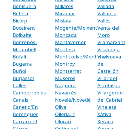
Benisuera
Millares
Vallada
Bétera
Miramar
Vallanca
Bicorp
Mislata
Vallés
Bocairent
Mogente/Moixent
Venta del
Bolbaite
Moncada
Moro
Bonrepòs i
Montaverner
Vilamarxant
Mirambell
Montesa
Villalonga
Bufali
Montitxelvo/Montichelvo
Villanueva
Bugarra
Montroy
de
Buñol
Montserrat
Castellón
Burjassot
Museros
Villar del
Calles
Náquera
Arzobispo
Camporrobles
Navarrés
Villargordo
Canals
Novelé/Novetlè
del Cabriel
Canet d'En
Oliva
Vinalesa
Berenguer
Olleria, l'
Xàtiva
Carcaixent
Olocau
Xeraco
Càrcer
Ontinyent
Xeresa