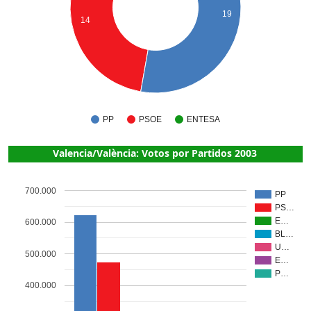
19
14
PP
PSOE
ENTESA
Valencia/València: Votos por Partidos 2003
700.000
PP
PS…
E…
600.000
BL…
U…
500.000
E…
P…
400.000