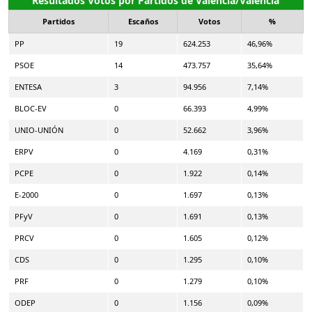
Resultados Votos por Partidos de Valencia/València
Partidos
Escaños
Votos
%
PP
19
624.253
46,96%
PSOE
14
473.757
35,64%
ENTESA
3
94.956
7,14%
BLOC-EV
0
66.393
4,99%
UNIO-UNIÓN
0
52.662
3,96%
ERPV
0
4.169
0,31%
PCPE
0
1.922
0,14%
E-2000
0
1.697
0,13%
PFyV
0
1.691
0,13%
PRCV
0
1.605
0,12%
CDS
0
1.295
0,10%
PRF
0
1.279
0,10%
ODEP
0
1.156
0,09%