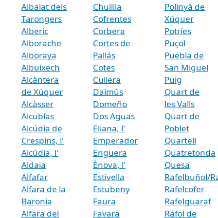
Albalat dels
Chulilla
Polinyà de
Tarongers
Cofrentes
Xúquer
Alberic
Corbera
Potríes
Alborache
Cortes de
Puçol
Alboraya
Pallás
Puebla de
Albuixech
Cotes
San Miguel
Alcàntera
Cullera
Puig
de Xúquer
Daimús
Quart de
Alcàsser
Domeño
les Valls
Alcublas
Dos Aguas
Quart de
Alcúdia de
Eliana, l'
Poblet
Crespins, l'
Emperador
Quartell
Alcúdia, l'
Enguera
Quatretonda
Aldaia
Ènova, l'
Quesa
Alfafar
Estivella
Rafelbuñol/R
Alfara de la
Estubeny
Rafelcofer
Baronia
Faura
Rafelguaraf
Alfara del
Favara
Ráfol de