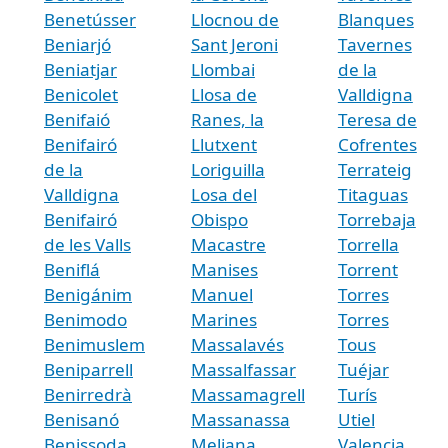
Benetússer
Llocnou de
Blanques
Beniarjó
Sant Jeroni
Tavernes
Beniatjar
Llombai
de la
Benicolet
Llosa de
Valldigna
Benifaió
Ranes, la
Teresa de
Benifairó
Llutxent
Cofrentes
de la
Loriguilla
Terrateig
Valldigna
Losa del
Titaguas
Benifairó
Obispo
Torrebaja
de les Valls
Macastre
Torrella
Beniflá
Manises
Torrent
Benigánim
Manuel
Torres
Benimodo
Marines
Torres
Benimuslem
Massalavés
Tous
Beniparrell
Massalfassar
Tuéjar
Benirredrà
Massamagrell
Turís
Benisanó
Massanassa
Utiel
Benissoda
Meliana
Valencia