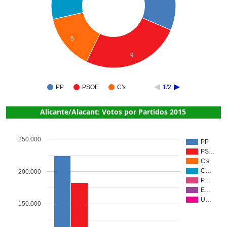
5
9
PP
PSOE
C's
1/2
Alicante/Alacant: Votos por Partidos 2015
250.000
PP
PS…
C's
C…
200.000
P…
E…
U…
150.000