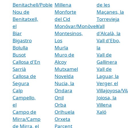
Benitachell/Poble
Millena
de les
Nou de
Monforte
Maçanes, la
Benitatxell,
del Cid
Torrevieja
el
Monóvar/Monòver
Vall
Biar
Montesinos,
d'Alcalà, la
Bigastro
Los
Vall d'Ebo,
Bolulla
Murla
la
Busot
Muro de
Vall de
Callosa d'En
Alcoy
Gallinera
Sarrià
Mutxamel
Vall de
Callosa de
Novelda
Laguar, la
Segura
Nucia, la
Verger, el
Calp
Ondara
Villajoyosa/Vil
Campello,
Onil
Joiosa, la
el
Orba
Villena
Campo de
Orihuela
Xaló
Mirra/Camp
Orxeta
de Mirra, el
Parcent