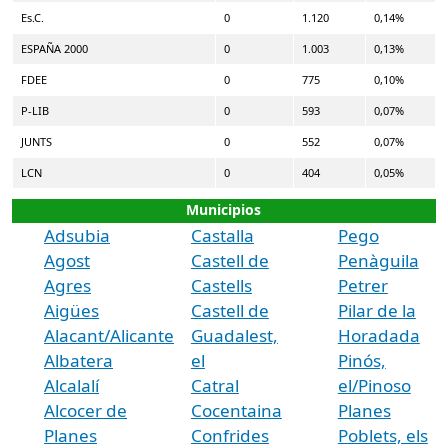
Es.C.
0
1.120
0,14%
ESPAÑA 2000
0
1.003
0,13%
FDEE
0
775
0,10%
P-LIB
0
593
0,07%
JUNTS
0
552
0,07%
LCN
0
404
0,05%
Municipios
Adsubia
Castalla
Pego
Agost
Castell de
Penàguila
Agres
Castells
Petrer
Aigües
Castell de
Pilar de la
Alacant/Alicante
Guadalest,
Horadada
Albatera
el
Pinós,
Alcalalí
Catral
el/Pinoso
Alcocer de
Cocentaina
Planes
Planes
Confrides
Poblets, els