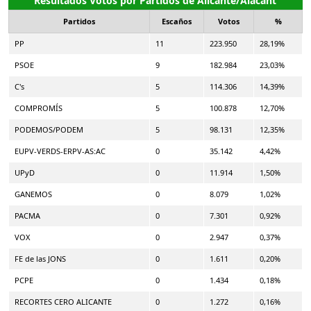
Resultados Votos por Partidos de Alicante/Alacant
Partidos
Escaños
Votos
%
PP
11
223.950
28,19%
PSOE
9
182.984
23,03%
C's
5
114.306
14,39%
COMPROMÍS
5
100.878
12,70%
PODEMOS/PODEM
5
98.131
12,35%
EUPV-VERDS-ERPV-AS:AC
0
35.142
4,42%
UPyD
0
11.914
1,50%
GANEMOS
0
8.079
1,02%
PACMA
0
7.301
0,92%
VOX
0
2.947
0,37%
FE de las JONS
0
1.611
0,20%
PCPE
0
1.434
0,18%
RECORTES CERO ALICANTE
0
1.272
0,16%