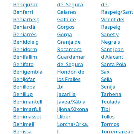
Benejúzar
del Segura
del
Benferri
Gaianes
Raspeig/Sant
Beniarbeig
Gata de
Vicent del
Beniardá
Gorgos
Raspeig
Beniarrés
Gorga
Sanet y
Benidoleig
Granja de
Negrals
Benidorm
Rocamora
Sant Joan
Benifallim
Guardamar
d'Alacant
Benifato
del Segura
Santa Pola
Benigembla
Hondón de
Sax
Benijófar
los Frailes
Sella
Benilloba
Ibi
Senija
Benillup
Jacarilla
Tàrbena
Benimantell
Jávea/Xàbia
Teulada
Benimarfull
Jijona/Xixona
Tibi
Benimassot
Llíber
Tollos
Benimeli
Lorcha/Orxa,
Tormos
Benissa
l'
Torremanzan