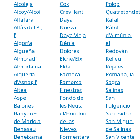
Alcoleja
Cox
Polop
Alcoy/Alcoi
Crevillent
Quatretonde
Alfafara
Daya
Rafal
Alfàs del Pi,
Nueva
Ràfol
l'
Daya Vieja
d'Almúnia,
Algorfa
Dénia
el
Algueña
Dolores
Redován
Almoradí
Elche/Elx
Relleu
Almudaina
Elda
Rojales
Alqueria
Facheca
Romana, la
d'Asnar, l'
Famorca
Sagra
Altea
Finestrat
Salinas
Aspe
Fondó de
San
Balones
les Neus,
Fulgencio
Banyeres
el/Hondón
San Isidro
de Mariola
de las
San Miguel
Benasau
Nieves
de Salinas
Beneixama
Formentera
San Vicente