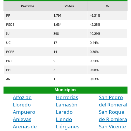
Partidos
Votos
%
PP
1.791
46,31%
PSOE
1.634
42,25%
IU
398
10,29%
UC
17
0,44%
PCPE
14
0,36%
PRT
9
0,23%
PH
3
0,08%
AR
1
0,03%
Municipios
Alfoz de
Herrerías
San Pedro
Lloredo
Lamasón
del Romeral
Ampuero
Laredo
San Roque
Anievas
Liendo
de Riomiera
Arenas de
Liérganes
San Vicente