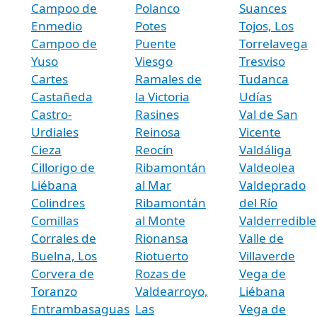
Campoo de
Polanco
Suances
Enmedio
Potes
Tojos, Los
Campoo de
Puente
Torrelavega
Yuso
Viesgo
Tresviso
Cartes
Ramales de
Tudanca
Castañeda
la Victoria
Udías
Castro-
Rasines
Val de San
Urdiales
Reinosa
Vicente
Cieza
Reocín
Valdáliga
Cillorigo de
Ribamontán
Valdeolea
Liébana
al Mar
Valdeprado
Colindres
Ribamontán
del Río
Comillas
al Monte
Valderredible
Corrales de
Rionansa
Valle de
Buelna, Los
Riotuerto
Villaverde
Corvera de
Rozas de
Vega de
Toranzo
Valdearroyo,
Liébana
Entrambasaguas
Las
Vega de