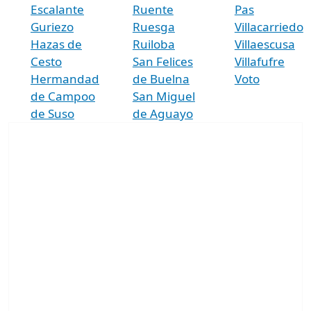
Escalante
Ruente
Pas
Guriezo
Ruesga
Villacarriedo
Hazas de
Ruiloba
Villaescusa
Cesto
San Felices
Villafufre
Hermandad
de Buelna
Voto
de Campoo
San Miguel
de Suso
de Aguayo