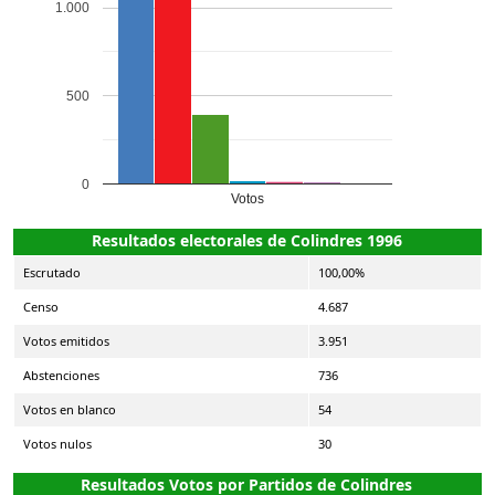
1.000
500
0
Votos
Resultados electorales de Colindres 1996
Escrutado
100,00%
Censo
4.687
Votos emitidos
3.951
Abstenciones
736
Votos en blanco
54
Votos nulos
30
Resultados Votos por Partidos de Colindres