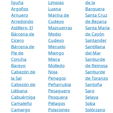
Iguña
Limpias
de la
Argoños
Luena
Barquera
Arnuero
Marina de
Santa Cruz
Arredondo
Cudeyo
de Bezana
Astillero, El
Mazcuerras
Santa María
Bárcena de
Medio
de Cayón
Cicero
Cudeyo
Santander
Bárcena de
Meruelo
Santillana
Pie de
Miengo
del Mar
Concha
Miera
Santiurde
Bareyo
Molledo
de Reinosa
Cabezón de
Noja
Santiurde
la Sal
Penagos
de Toranzo
Cabezón de
Peñarrubia
Santoña
Liébana
Pesaguero
Saro
Cabuérniga
Pesquera
Selaya
Camaleño
Piélagos
Soba
Camargo
Polaciones
Solórzano