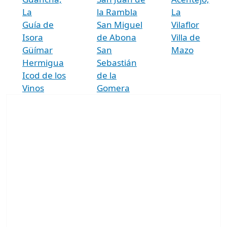
La
la Rambla
La
Guía de
San Miguel
Vilaflor
Isora
de Abona
Villa de
Güímar
San
Mazo
Hermigua
Sebastián
Icod de los
de la
Vinos
Gomera