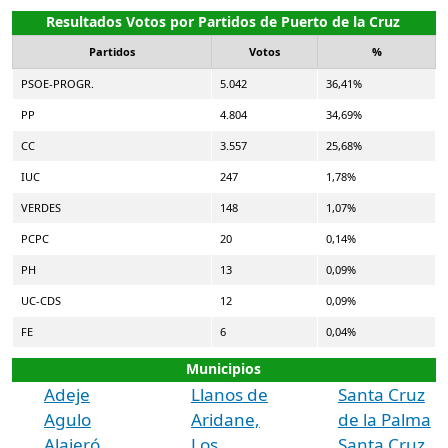
Resultados Votos por Partidos de Puerto de la Cruz
Partidos
Votos
%
PSOE-PROGR.
5.042
36,41%
PP
4.804
34,69%
CC
3.557
25,68%
IUC
247
1,78%
VERDES
148
1,07%
PCPC
20
0,14%
PH
13
0,09%
UC-CDS
12
0,09%
FE
6
0,04%
Municipios
Adeje
Llanos de
Santa Cruz
Agulo
Aridane,
de la Palma
Alajeró
Los
Santa Cruz