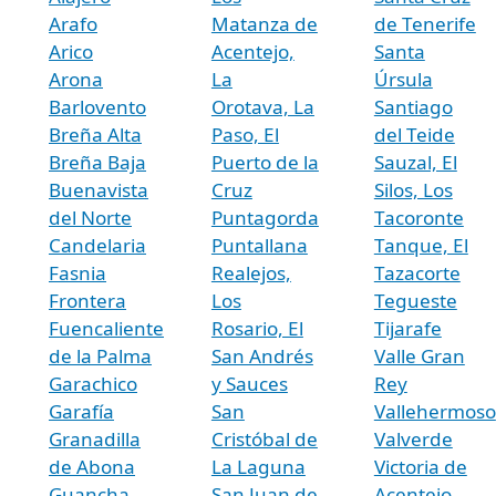
Arafo
Matanza de
de Tenerife
Arico
Acentejo,
Santa
Arona
La
Úrsula
Barlovento
Orotava, La
Santiago
Breña Alta
Paso, El
del Teide
Breña Baja
Puerto de la
Sauzal, El
Buenavista
Cruz
Silos, Los
del Norte
Puntagorda
Tacoronte
Candelaria
Puntallana
Tanque, El
Fasnia
Realejos,
Tazacorte
Frontera
Los
Tegueste
Fuencaliente
Rosario, El
Tijarafe
de la Palma
San Andrés
Valle Gran
Garachico
y Sauces
Rey
Garafía
San
Vallehermoso
Granadilla
Cristóbal de
Valverde
de Abona
La Laguna
Victoria de
Guancha,
San Juan de
Acentejo,