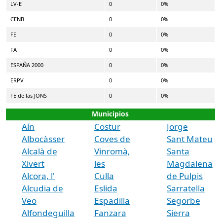
LV-E
0
0%
CENB
0
0%
FE
0
0%
FA
0
0%
ESPAÑA 2000
0
0%
ERPV
0
0%
FE de las JONS
0
0%
Municipios
Aín
Costur
Jorge
Albocàsser
Coves de
Sant Mateu
Alcalà de
Vinromà,
Santa
Xivert
les
Magdalena
Alcora, l'
Culla
de Pulpis
Alcudia de
Eslida
Sarratella
Veo
Espadilla
Segorbe
Alfondeguilla
Fanzara
Sierra