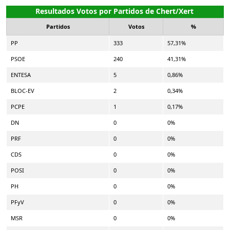
Resultados Votos por Partidos de Chert/Xert
Partidos
Votos
%
PP
333
57,31%
PSOE
240
41,31%
ENTESA
5
0,86%
BLOC-EV
2
0,34%
PCPE
1
0,17%
DN
0
0%
PRF
0
0%
CDS
0
0%
POSI
0
0%
PH
0
0%
PFyV
0
0%
MSR
0
0%