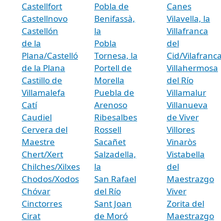
Castellfort
Pobla de
Canes
Castellnovo
Benifassà,
Vilavella, la
Castellón
la
Villafranca
de la
Pobla
del
Plana/Castelló
Tornesa, la
Cid/Vilafranc
de la Plana
Portell de
Villahermosa
Castillo de
Morella
del Río
Villamalefa
Puebla de
Villamalur
Catí
Arenoso
Villanueva
Caudiel
Ribesalbes
de Viver
Cervera del
Rossell
Villores
Maestre
Sacañet
Vinaròs
Chert/Xert
Salzadella,
Vistabella
Chilches/Xilxes
la
del
Chodos/Xodos
San Rafael
Maestrazgo
Chóvar
del Río
Viver
Cinctorres
Sant Joan
Zorita del
Cirat
de Moró
Maestrazgo