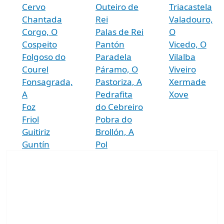
Cervo
Outeiro de
Triacastela
Chantada
Rei
Valadouro,
Corgo, O
Palas de Rei
O
Cospeito
Pantón
Vicedo, O
Folgoso do
Paradela
Vilalba
Courel
Páramo, O
Viveiro
Fonsagrada,
Pastoriza, A
Xermade
A
Pedrafita
Xove
Foz
do Cebreiro
Friol
Pobra do
Guitiriz
Brollón, A
Guntín
Pol