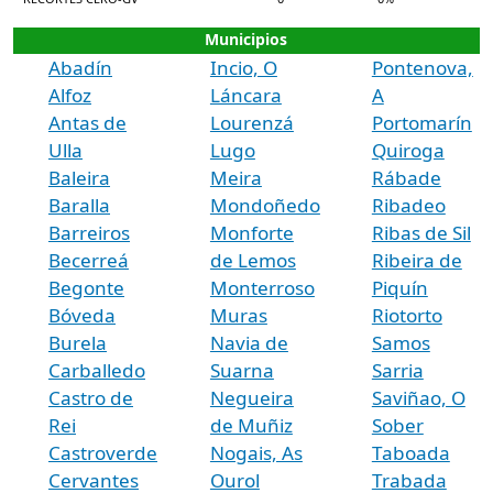
Municipios
Abadín
Incio, O
Pontenova,
Alfoz
Láncara
A
Antas de
Lourenzá
Portomarín
Ulla
Lugo
Quiroga
Baleira
Meira
Rábade
Baralla
Mondoñedo
Ribadeo
Barreiros
Monforte
Ribas de Sil
Becerreá
de Lemos
Ribeira de
Begonte
Monterroso
Piquín
Bóveda
Muras
Riotorto
Burela
Navia de
Samos
Carballedo
Suarna
Sarria
Castro de
Negueira
Saviñao, O
Rei
de Muñiz
Sober
Castroverde
Nogais, As
Taboada
Cervantes
Ourol
Trabada