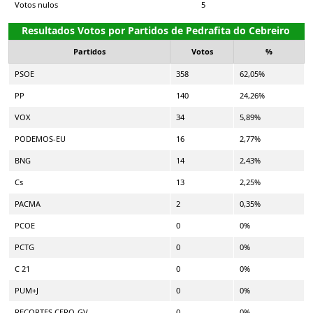
Votos nulos
5
Resultados Votos por Partidos de Pedrafita do Cebreiro
Partidos
Votos
%
PSOE
358
62,05%
PP
140
24,26%
VOX
34
5,89%
PODEMOS-EU
16
2,77%
BNG
14
2,43%
Cs
13
2,25%
PACMA
2
0,35%
PCOE
0
0%
PCTG
0
0%
C 21
0
0%
PUM+J
0
0%
RECORTES CERO-GV
0
0%