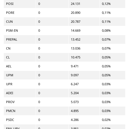
POSI
0
24.131
0,12%
PORE
0
20.890
0,11%
CUN
0
20.787
0,11%
PSM-EN
0
14.669
0,08%
PREPAL
0
13.452
0,07%
CN
0
13.036
0,07%
CL
0
10.475
0,05%
AEL
0
9.471
0,05%
UPM
0
9.097
0,05%
UPR
0
6.247
0,03%
ADEI
0
5.204
0,03%
PROV
0
5.073
0,03%
PMCN
0
4.895
0,03%
PSDC
0
4.286
0,02%
ENV-URV
0
3.951
0,02%