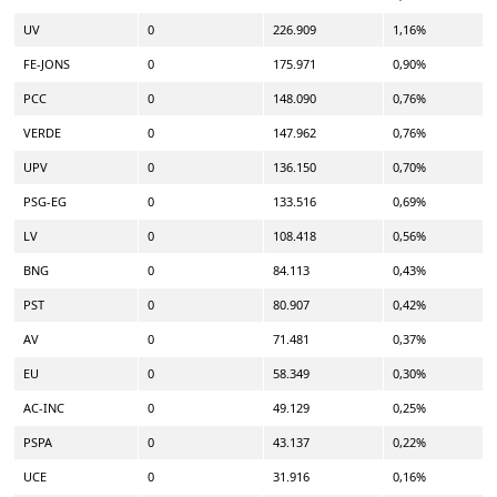
UV
0
226.909
1,16%
FE-JONS
0
175.971
0,90%
PCC
0
148.090
0,76%
VERDE
0
147.962
0,76%
UPV
0
136.150
0,70%
PSG-EG
0
133.516
0,69%
LV
0
108.418
0,56%
BNG
0
84.113
0,43%
PST
0
80.907
0,42%
AV
0
71.481
0,37%
EU
0
58.349
0,30%
AC-INC
0
49.129
0,25%
PSPA
0
43.137
0,22%
UCE
0
31.916
0,16%