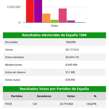
5.000.000
0
Votos
Resultados electorales de España 1986
Escrutado
100,00%
Censo
29.117.613
Votos emitidos
20.474.119
Abstenciones
8.643.494
Votos en blanco
311.305
Votos nulos
678.993
Resultados Votos por Partidos de España
Partidos
Senadores
Votos
%
PSOE
124
24.719.863
126,87%