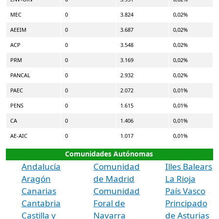
MEC
0
3.824
0,02%
AEEIM
0
3.687
0,02%
ACP
0
3.548
0,02%
PRM
0
3.169
0,02%
PANCAL
0
2.932
0,02%
PAEC
0
2.072
0,01%
PENS
0
1.615
0,01%
CA
0
1.406
0,01%
AE-AIC
0
1.017
0,01%
Comunidades Autónomas
Andalucía
Comunidad
Illes Balears
Aragón
de Madrid
La Rioja
Canarias
Comunidad
País Vasco
Cantabria
Foral de
Principado
Castilla y
Navarra
de Asturias