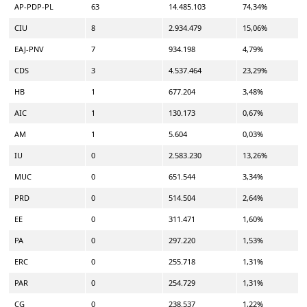
AP-PDP-PL
63
14.485.103
74,34%
CIU
8
2.934.479
15,06%
EAJ-PNV
7
934.198
4,79%
CDS
3
4.537.464
23,29%
HB
1
677.204
3,48%
AIC
1
130.173
0,67%
AM
1
5.604
0,03%
IU
0
2.583.230
13,26%
MUC
0
651.544
3,34%
PRD
0
514.504
2,64%
EE
0
311.471
1,60%
PA
0
297.220
1,53%
ERC
0
255.718
1,31%
PAR
0
254.729
1,31%
CG
0
238.537
1,22%