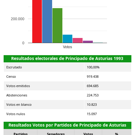
200.000
0
Votos
Resultados electorales de Principado de Asturias 1993
Escrutado
100,00%
Censo
919.438
Votos emitidos
694.685
Abstenciones
224.753
Votos en blanco
10.823
Votos nulos
15.097
Resultados Votos por Partidos de Principado de Asturias
Partidos
Senadores
Votos
%