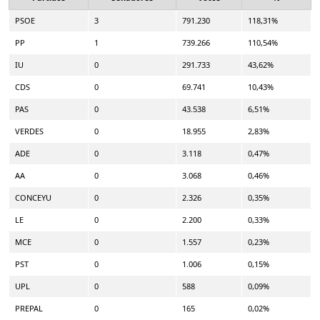
PSOE
3
791.230
118,31%
PP
1
739.266
110,54%
IU
0
291.733
43,62%
CDS
0
69.741
10,43%
PAS
0
43.538
6,51%
VERDES
0
18.955
2,83%
ADE
0
3.118
0,47%
AA
0
3.068
0,46%
CONCEYU
0
2.326
0,35%
LE
0
2.200
0,33%
MCE
0
1.557
0,23%
PST
0
1.006
0,15%
UPL
0
588
0,09%
PREPAL
0
165
0,02%