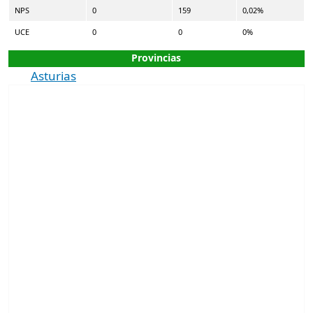
NPS
0
159
0,02%
UCE
0
0
0%
Provincias
Asturias