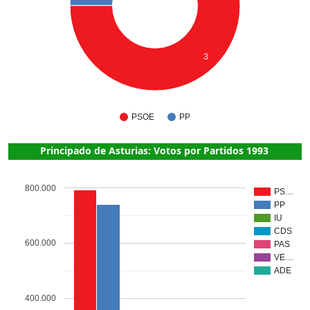
3
PSOE
PP
Principado de Asturias: Votos por Partidos 1993
800.000
PS…
PP
IU
CDS
600.000
PAS
VE…
ADE
400.000