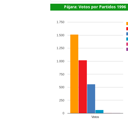
Pájara: Votos por Partidos 1996
1.750
1.500
1.250
1.000
750
500
250
0
Votos