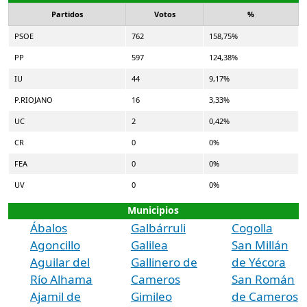
Partidos
Votos
%
PSOE
762
158,75%
PP
597
124,38%
IU
44
9,17%
P.RIOJANO
16
3,33%
UC
2
0,42%
CR
0
0%
FEA
0
0%
UV
0
0%
Municipios
Ábalos
Galbárruli
Cogolla
Agoncillo
Galilea
San Millán
Aguilar del
Gallinero de
de Yécora
Río Alhama
Cameros
San Román
Ajamil de
Gimileo
de Cameros