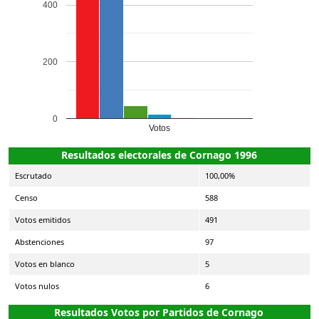
400
200
0
Votos
Resultados electorales de Cornago 1996
Escrutado
100,00%
Censo
588
Votos emitidos
491
Abstenciones
97
Votos en blanco
5
Votos nulos
6
Resultados Votos por Partidos de Cornago