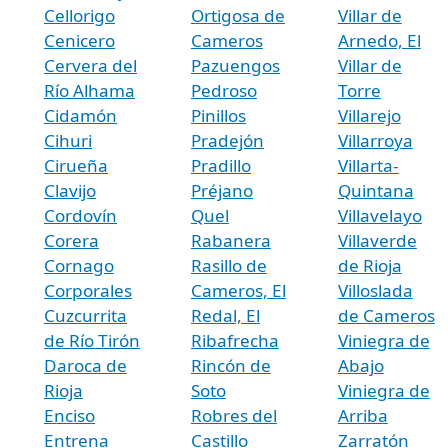
Cellorigo
Ortigosa de
Villar de
Cenicero
Cameros
Arnedo, El
Cervera del
Pazuengos
Villar de
Río Alhama
Pedroso
Torre
Cidamón
Pinillos
Villarejo
Cihuri
Pradejón
Villarroya
Cirueña
Pradillo
Villarta-
Clavijo
Préjano
Quintana
Cordovín
Quel
Villavelayo
Corera
Rabanera
Villaverde
Cornago
Rasillo de
de Rioja
Corporales
Cameros, El
Villoslada
Cuzcurrita
Redal, El
de Cameros
de Río Tirón
Ribafrecha
Viniegra de
Daroca de
Rincón de
Abajo
Rioja
Soto
Viniegra de
Enciso
Robres del
Arriba
Entrena
Castillo
Zarratón