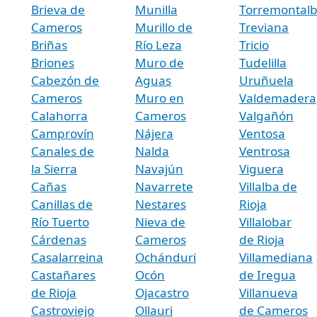
Brieva de
Munilla
Torremontal
Cameros
Murillo de
Treviana
Briñas
Río Leza
Tricio
Briones
Muro de
Tudelilla
Cabezón de
Aguas
Uruñuela
Cameros
Muro en
Valdemadera
Calahorra
Cameros
Valgañón
Camprovín
Nájera
Ventosa
Canales de
Nalda
Ventrosa
la Sierra
Navajún
Viguera
Cañas
Navarrete
Villalba de
Canillas de
Nestares
Rioja
Río Tuerto
Nieva de
Villalobar
Cárdenas
Cameros
de Rioja
Casalarreina
Ochánduri
Villamediana
Castañares
Ocón
de Iregua
de Rioja
Ojacastro
Villanueva
Castroviejo
Ollauri
de Cameros