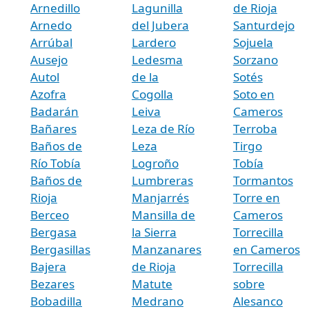
Arnedillo
Lagunilla
de Rioja
Arnedo
del Jubera
Santurdejo
Arrúbal
Lardero
Sojuela
Ausejo
Ledesma
Sorzano
Autol
de la
Sotés
Azofra
Cogolla
Soto en
Badarán
Leiva
Cameros
Bañares
Leza de Río
Terroba
Baños de
Leza
Tirgo
Río Tobía
Logroño
Tobía
Baños de
Lumbreras
Tormantos
Rioja
Manjarrés
Torre en
Berceo
Mansilla de
Cameros
Bergasa
la Sierra
Torrecilla
Bergasillas
Manzanares
en Cameros
Bajera
de Rioja
Torrecilla
Bezares
Matute
sobre
Bobadilla
Medrano
Alesanco