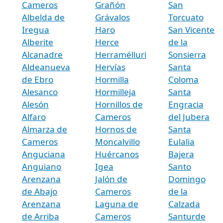
Cameros
Grañón
San
Albelda de
Grávalos
Torcuato
Iregua
Haro
San Vicente
Alberite
Herce
de la
Alcanadre
Herramélluri
Sonsierra
Aldeanueva
Hervías
Santa
de Ebro
Hormilla
Coloma
Alesanco
Hormilleja
Santa
Alesón
Hornillos de
Engracia
Alfaro
Cameros
del Jubera
Almarza de
Hornos de
Santa
Cameros
Moncalvillo
Eulalia
Anguciana
Huércanos
Bajera
Anguiano
Igea
Santo
Arenzana
Jalón de
Domingo
de Abajo
Cameros
de la
Arenzana
Laguna de
Calzada
de Arriba
Cameros
Santurde