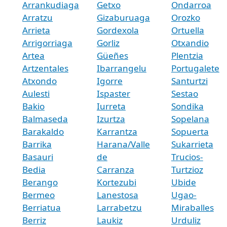
Arrankudiaga
Getxo
Ondarroa
Arratzu
Gizaburuaga
Orozko
Arrieta
Gordexola
Ortuella
Arrigorriaga
Gorliz
Otxandio
Artea
Güeñes
Plentzia
Artzentales
Ibarrangelu
Portugalete
Atxondo
Igorre
Santurtzi
Aulesti
Ispaster
Sestao
Bakio
Iurreta
Sondika
Balmaseda
Izurtza
Sopelana
Barakaldo
Karrantza
Sopuerta
Barrika
Harana/Valle
Sukarrieta
Basauri
de
Trucios-
Bedia
Carranza
Turtzioz
Berango
Kortezubi
Ubide
Bermeo
Lanestosa
Ugao-
Berriatua
Larrabetzu
Miraballes
Berriz
Laukiz
Urduliz