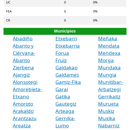
UC
0
0%
FEA
0
0%
CR
0
0%
Municipios
Abadiño
Etxebarri
Meñaka
Abanto y
Etxebarria
Mendata
Ciérvana-
Forua
Mendexa
Abanto
Fruiz
Morga
Zierbena
Galdakao
Mundaka
Ajangiz
Galdames
Mungia
Alonsotegi
Gamiz-Fika
Munitibar-
Amorebieta-
Garai
Arbatzegi
Etxano
Gatika
Gerrikaitz
Amoroto
Gautegiz
Murueta
Arakaldo
Arteaga
Muskiz
Arantzazu
Gernika-
Muxika
Areatza
Lumo
Nabarniz