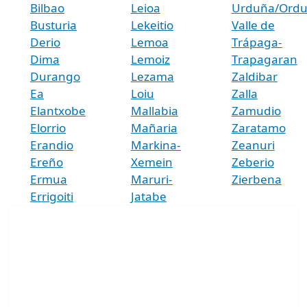
Bilbao
Leioa
Urduña/Ord
Busturia
Lekeitio
Valle de
Derio
Lemoa
Trápaga-
Dima
Lemoiz
Trapagaran
Durango
Lezama
Zaldibar
Ea
Loiu
Zalla
Elantxobe
Mallabia
Zamudio
Elorrio
Mañaria
Zaratamo
Erandio
Markina-
Zeanuri
Ereño
Xemein
Zeberio
Ermua
Maruri-
Zierbena
Errigoiti
Jatabe