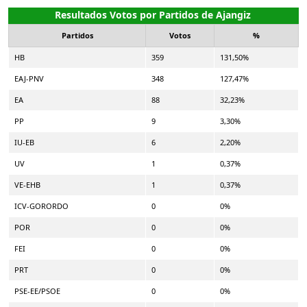
Resultados Votos por Partidos de Ajangiz
Partidos
Votos
%
HB
359
131,50%
EAJ-PNV
348
127,47%
EA
88
32,23%
PP
9
3,30%
IU-EB
6
2,20%
UV
1
0,37%
VE-EHB
1
0,37%
ICV-GORORDO
0
0%
POR
0
0%
FEI
0
0%
PRT
0
0%
PSE-EE/PSOE
0
0%