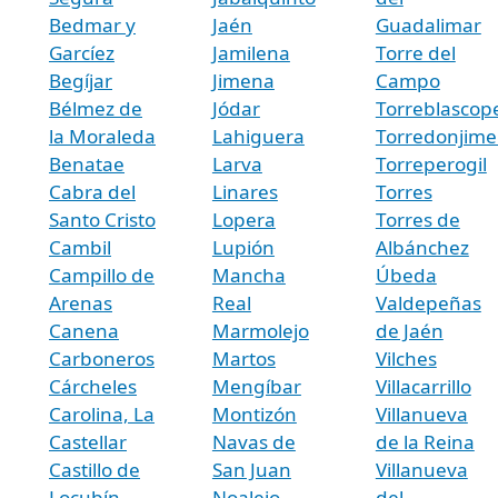
Bedmar y
Jaén
Guadalimar
Garcíez
Jamilena
Torre del
Begíjar
Jimena
Campo
Bélmez de
Jódar
Torreblascop
la Moraleda
Lahiguera
Torredonjim
Benatae
Larva
Torreperogil
Cabra del
Linares
Torres
Santo Cristo
Lopera
Torres de
Cambil
Lupión
Albánchez
Campillo de
Mancha
Úbeda
Arenas
Real
Valdepeñas
Canena
Marmolejo
de Jaén
Carboneros
Martos
Vilches
Cárcheles
Mengíbar
Villacarrillo
Carolina, La
Montizón
Villanueva
Castellar
Navas de
de la Reina
Castillo de
San Juan
Villanueva
Locubín
Noalejo
del