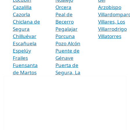
Cazalilla
Orcera
Arzobispo
Cazorla
Peal de
Villardompar
Chiclana de
Becerro
Villares, Los
Segura
Pegalajar
Villarrodrigo
Chilluévar
Porcuna
Villatorres
Escañuela
Pozo Alcón
Espelúy
Puente de
Frailes
Génave
Fuensanta
Puerta de
de Martos
Segura, La