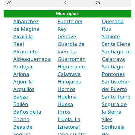
UV
0
0%
Municipios
Albanchez
Fuerte del
Quesada
de Mágina
Rey
Rus
Alcalá la
Génave
Sabiote
Real
Guardia de
Santa Elena
Alcaudete
Jaén, La
Santiago de
Aldeaquemada
Guarromán
Calatrava
Andújar
Higuera de
Santiago-
Arjona
Calatrava
Pontones
Arjonilla
Hinojares
Santisteban
Arquillos
Hornos
del Puerto
Baeza
Huelma
Santo Tomé
Bailén
Huesa
Segura de
Baños de la
Ibros
la Sierra
Encina
Iruela, La
Siles
Beas de
Iznatoraf
Sorihuela
Segura
Jabalquinto
del