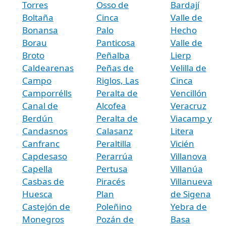
Torres
Osso de
Bardají
Boltaña
Cinca
Valle de
Bonansa
Palo
Hecho
Borau
Panticosa
Valle de
Broto
Peñalba
Lierp
Caldearenas
Peñas de
Velilla de
Campo
Riglos, Las
Cinca
Camporrélls
Peralta de
Vencillón
Canal de
Alcofea
Veracruz
Berdún
Peralta de
Viacamp y
Candasnos
Calasanz
Litera
Canfranc
Peraltilla
Vicién
Capdesaso
Perarrúa
Villanova
Capella
Pertusa
Villanúa
Casbas de
Piracés
Villanueva
Huesca
Plan
de Sigena
Castejón de
Poleñino
Yebra de
Monegros
Pozán de
Basa