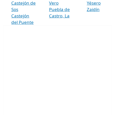
Castejón de
Vero
Yésero
Sos
Puebla de
Zaidín
Castejón
Castro, La
del Puente