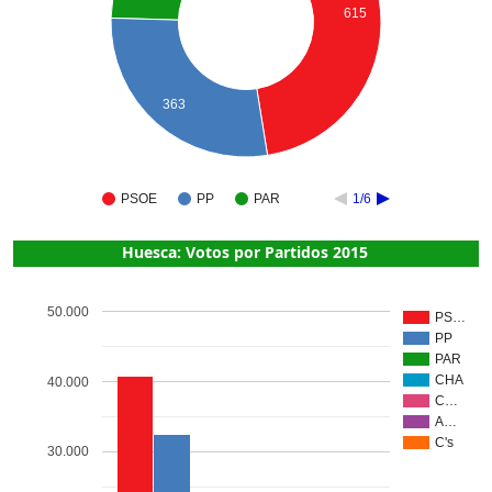
615
363
PSOE
PP
PAR
1/6
Huesca: Votos por Partidos 2015
50.000
PS…
PP
PAR
CHA
40.000
C…
A…
C's
30.000