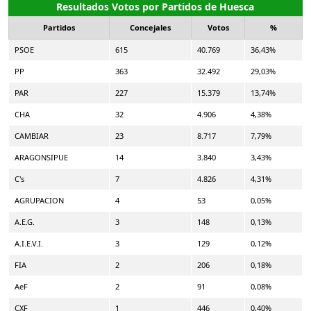
Resultados Votos por Partidos de Huesca
Partidos
Concejales
Votos
%
PSOE
615
40.769
36,43%
PP
363
32.492
29,03%
PAR
227
15.379
13,74%
CHA
32
4.906
4,38%
CAMBIAR
23
8.717
7,79%
ARAGONSIPUE
14
3.840
3,43%
C's
7
4.826
4,31%
AGRUPACION
4
53
0,05%
A.E.G.
3
148
0,13%
A.I.E.V.I.
3
129
0,12%
FIA
2
206
0,18%
AeF
2
91
0,08%
CXF
1
446
0,40%