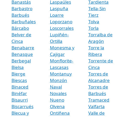
Banastás
Laspaúles
Tardienta
Barbastro
Laspuña
Tella-Sin
Barbués
Loarre
Tierz
Barbuñales
Loporzano
Tolva
Bárcabo
Loscorrales
Torla
Belver de
Lupiñén-
Torralba de
Cinca
Ortilla
Aragón
Benabarre
Monesma y
Torre la
Benasque
Cajigar
Ribera
Berbegal
Monflorite-
Torrente de
Bielsa
Lascasas
Cinca
Bierge
Montanuy
Torres de
Biescas
Monzón
Alcanadre
Binaced
Naval
Torres de
Binéfar
Novales
Barbués
Bisaurri
Nueno
Tramaced
Biscarrués
Olvena
Valfarta
Blecua y
Ontiñena
Valle de