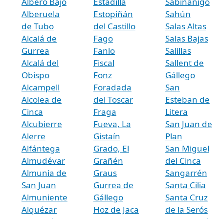
Albero Bajo
Estadilla
Sabiñánigo
Alberuela
Estopiñán
Sahún
de Tubo
del Castillo
Salas Altas
Alcalá de
Fago
Salas Bajas
Gurrea
Fanlo
Salillas
Alcalá del
Fiscal
Sallent de
Obispo
Fonz
Gállego
Alcampell
Foradada
San
Alcolea de
del Toscar
Esteban de
Cinca
Fraga
Litera
Alcubierre
Fueva, La
San Juan de
Alerre
Gistaín
Plan
Alfántega
Grado, El
San Miguel
Almudévar
Grañén
del Cinca
Almunia de
Graus
Sangarrén
San Juan
Gurrea de
Santa Cilia
Almuniente
Gállego
Santa Cruz
Alquézar
Hoz de Jaca
de la Serós