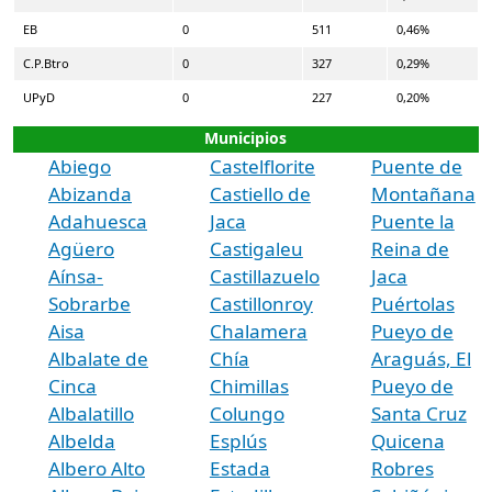
EB
0
511
0,46%
C.P.Btro
0
327
0,29%
UPyD
0
227
0,20%
Municipios
Abiego
Castelflorite
Puente de
Abizanda
Castiello de
Montañana
Adahuesca
Jaca
Puente la
Agüero
Castigaleu
Reina de
Aínsa-
Castillazuelo
Jaca
Sobrarbe
Castillonroy
Puértolas
Aisa
Chalamera
Pueyo de
Albalate de
Chía
Araguás, El
Cinca
Chimillas
Pueyo de
Albalatillo
Colungo
Santa Cruz
Albelda
Esplús
Quicena
Albero Alto
Estada
Robres