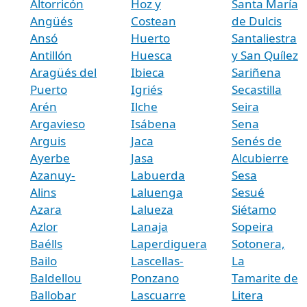
Altorricón
Hoz y
Santa María
Angüés
Costean
de Dulcis
Ansó
Huerto
Santaliestra
Antillón
Huesca
y San Quílez
Aragüés del
Ibieca
Sariñena
Puerto
Igriés
Secastilla
Arén
Ilche
Seira
Argavieso
Isábena
Sena
Arguis
Jaca
Senés de
Ayerbe
Jasa
Alcubierre
Azanuy-
Labuerda
Sesa
Alins
Laluenga
Sesué
Azara
Lalueza
Siétamo
Azlor
Lanaja
Sopeira
Baélls
Laperdiguera
Sotonera,
Bailo
Lascellas-
La
Baldellou
Ponzano
Tamarite de
Ballobar
Lascuarre
Litera