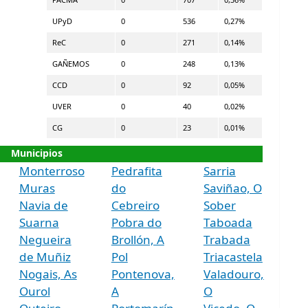
UPyD
0
536
0,27%
ReC
0
271
0,14%
GAÑEMOS
0
248
0,13%
CCD
0
92
0,05%
UVER
0
40
0,02%
CG
0
23
0,01%
Municipios
Monterroso
Pedrafita
Sarria
Muras
do
Saviñao, O
Navia de
Cebreiro
Sober
Suarna
Pobra do
Taboada
Negueira
Brollón, A
Trabada
de Muñiz
Pol
Triacastela
Nogais, As
Pontenova,
Valadouro,
Ourol
A
O