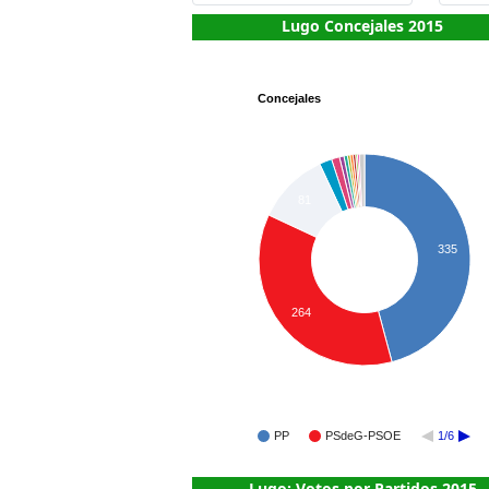
Lugo Concejales 2015
Concejales
81
335
264
PP
PSdeG-PSOE
1/6
Lugo: Votos por Partidos 2015