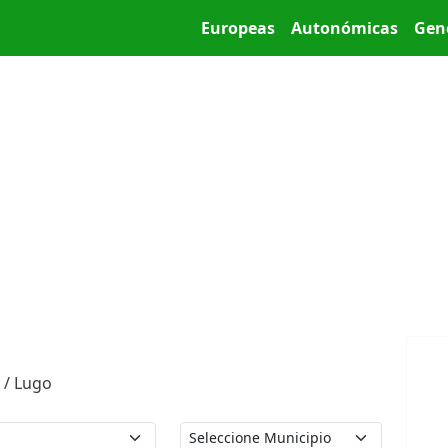
Pasar al contenido principal
Main menu
Europeas
Autonómicas
Gen
 / Lugo