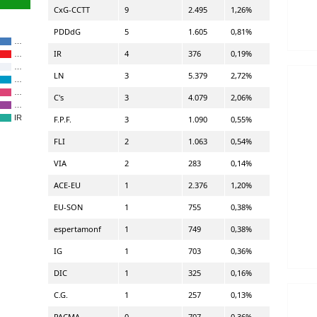
CxG-CCTT
9
2.495
1,26%
PDDdG
5
1.605
0,81%
…
IR
4
376
0,19%
…
…
LN
3
5.379
2,72%
…
…
C's
3
4.079
2,06%
…
IR
F.P.F.
3
1.090
0,55%
FLI
2
1.063
0,54%
VIA
2
283
0,14%
ACE-EU
1
2.376
1,20%
EU-SON
1
755
0,38%
espertamonf
1
749
0,38%
IG
1
703
0,36%
DIC
1
325
0,16%
C.G.
1
257
0,13%
PACMA
0
707
0,36%