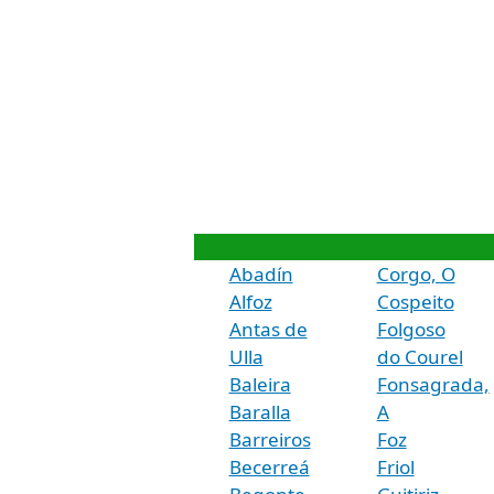
Abadín
Corgo, O
Alfoz
Cospeito
Antas de
Folgoso
Ulla
do Courel
Baleira
Fonsagrada,
Baralla
A
Barreiros
Foz
Becerreá
Friol