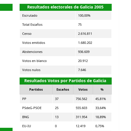
Resultados electorales de Galicia 2005
Escrutado
100,00%
Total Escaños
75
Censo
2.616.811
Votos emitidos
1.680.202
Abstenciones
936.609
Votos en blanco
20.912
Votos nulos
7.646
Resultados Votos por Partidos de Galicia
Partidos
Escaños
Votos
%
PP
37
756.562
45,81%
PSdeG-PSOE
25
555.603
33,64%
BNG
13
311.954
18,89%
EU-IU
0
12.419
0,75%