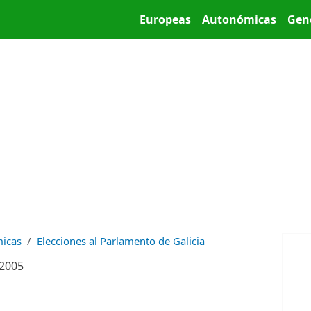
Pasar al contenido principal
Main menu
Europeas
Autonómicas
Gen
micas
Elecciones al Parlamento de Galicia
 2005