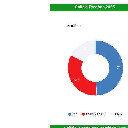
Galicia Escaños 2005
Escaños
13
37
25
PP
PSdeG-PSOE
BNG
Galicia: Votos por Partidos 2005