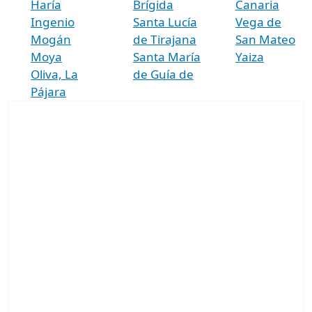
Haría
Brígida
Canaria
Ingenio
Santa Lucía
Vega de
Mogán
de Tirajana
San Mateo
Moya
Santa María
Yaiza
Oliva, La
de Guía de
Pájara