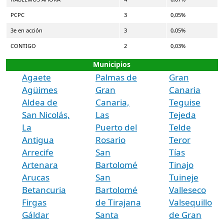
PCPC
3
0,05%
3e en acción
3
0,05%
CONTIGO
2
0,03%
Municipios
Agaete
Palmas de
Gran
Agüimes
Gran
Canaria
Aldea de
Canaria,
Teguise
San Nicolás,
Las
Tejeda
La
Puerto del
Telde
Antigua
Rosario
Teror
Arrecife
San
Tías
Artenara
Bartolomé
Tinajo
Arucas
San
Tuineje
Betancuria
Bartolomé
Valleseco
Firgas
de Tirajana
Valsequillo
Gáldar
Santa
de Gran