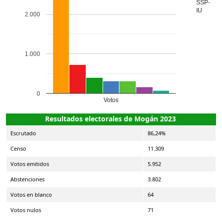
SSP-
IU
2.000
1.000
0
Votos
Resultados electorales de Mogán 2023
Escrutado
86,24%
Censo
11.309
Votos emitidos
5.952
Abstenciones
3.802
Votos en blanco
64
Votos nulos
71