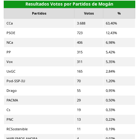
Resultados Votos por Partidos de Mogán
Partidos
Votos
%
CCa
3.688
63,40%
PSOE
723
12,43%
NCa
406
6,98%
PP
315
5,42%
Vox
311
5,35%
UxGC
165
2,84%
Pod-SSP-IU
70
1,20%
Drago
55
0,95%
PACMA
29
0,50%
Cs
19
0,33%
PNC
13
0,22%
RCSostenible
11
0,19%
HABLEMOS AHORA
4
0,07%