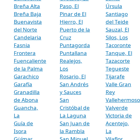
Breña Alta
Paso, El
Úrsula
Breña Baja
Pinar de El
Santiago
Buenavista
Hierro, El
del Teide
del Norte
Puerto de la
Sauzal, El
Candelaria
Cruz
Silos, Los
Fasnia
Puntagorda
Tacoronte
Frontera
Puntallana
Tanque, El
Fuencaliente
Realejos,
Tazacorte
de la Palma
Los
Tegueste
Garachico
Rosario, El
Tijarafe
Garafía
San Andrés
Valle Gran
Granadilla
y Sauces
Rey
de Abona
San
Vallehermoso
Guancha,
Cristóbal de
Valverde
La
La Laguna
Victoria de
Guía de
San Juan de
Acentejo,
Isora
la Rambla
La
Güímar
San Miguel
Vilaflor