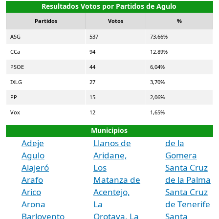
Resultados Votos por Partidos de Agulo
Partidos
Votos
%
ASG
537
73,66%
CCa
94
12,89%
PSOE
44
6,04%
IXLG
27
3,70%
PP
15
2,06%
Vox
12
1,65%
Municipios
Adeje
Llanos de
de la
Agulo
Aridane,
Gomera
Alajeró
Los
Santa Cruz
Arafo
Matanza de
de la Palma
Arico
Acentejo,
Santa Cruz
Arona
La
de Tenerife
Barlovento
Orotava, La
Santa