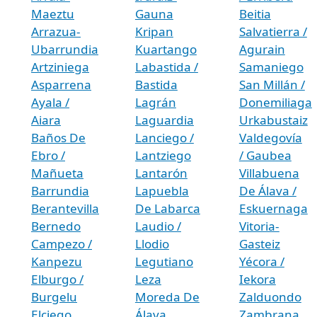
Maeztu
Gauna
Beitia
Arrazua-
Kripan
Salvatierra /
Ubarrundia
Kuartango
Agurain
Artziniega
Labastida /
Samaniego
Asparrena
Bastida
San Millán /
Ayala /
Lagrán
Donemiliaga
Aiara
Laguardia
Urkabustaiz
Baños De
Lanciego /
Valdegovía
Ebro /
Lantziego
/ Gaubea
Mañueta
Lantarón
Villabuena
Barrundia
Lapuebla
De Álava /
Berantevilla
De Labarca
Eskuernaga
Bernedo
Laudio /
Vitoria-
Campezo /
Llodio
Gasteiz
Kanpezu
Legutiano
Yécora /
Elburgo /
Leza
Iekora
Burgelu
Moreda De
Zalduondo
Elciego
Álava
Zambrana