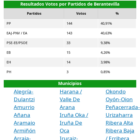
Resultados Votos por Partidos de Berantevilla
Partidos
Votos
%
PP
144
40,91%
EAJ-PNV / EA
143
40,63%
PSE-EE/PSOE
33
9,38%
EB
15
4,26%
EH
14
3,98%
PH
3
0,85%
Municipios
Alegría-
Harana /
Okondo
Dulantzi
Valle De
Oyón-Oion
Amurrio
Arana
Peñacerrada-
Añana
Iruña Oka /
Urizaharra
Aramaio
Iruña De
Ribera Alta
Armiñón
Oca
Ribera Baja
Arraia-
Iruraiz-
/ Erribera